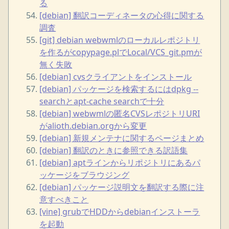
る
[debian] 翻訳コーディネータの心得に関する
調査
[git] debian webwmlのローカルレポジトリ
を作るがcopypage.plでLocal/VCS_git.pmが
無く失敗
[debian] cvsクライアントをインストール
[debian] パッケージを検索するにはdpkg --
searchとapt-cache searchで十分
[debian] webwmlの匿名CVSレポジトリURI
がalioth.debian.orgから変更
[debian] 新規メンテナに関するページまとめ
[debian] 翻訳のときに参照できる訳語集
[debian] aptラインからリポジトリにあるパ
ッケージをブラウジング
[debian] パッケージ説明文を翻訳する際に注
意すべきこと
[vine] grubでHDDからdebianインストーラ
を起動