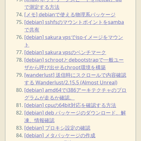
で測定する方法
[メモ] debianで使える物理系パッケージ
[debian] sshfsのマウントポイントをsamba
で共有
[debian] sakura vpsでisoイメージをマウン
ト
[debian] sakura vpsのベンチマーク
[debian] schrootとdebootstrapで一般ユー
ザから呼び出せるchroot環境を構築
[wanderlust] 送信時にスクロールで内容確認
する Wanderlust/2.15.5 (Almost Unreal)
[debian] amd64でi386アーキテクチャのプロ
グラムが走るか確認。
[debian] cpuの64bit対応を確認する方法
[debian] deb パッケージのダウンロード、解
凍、情報確認
[debian] プロキシ設定の確認
[debian] メタパッケージの作成