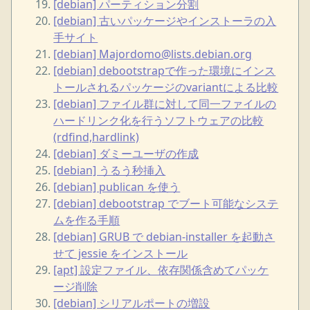
[debian] パーティション分割
[debian] 古いパッケージやインストーラの入
手サイト
[debian] Majordomo@lists.debian.org
[debian] debootstrapで作った環境にインス
トールされるパッケージのvariantによる比較
[debian] ファイル群に対して同一ファイルの
ハードリンク化を行うソフトウェアの比較
(rdfind,hardlink)
[debian] ダミーユーザの作成
[debian] うるう秒挿入
[debian] publican を使う
[debian] debootstrap でブート可能なシステ
ムを作る手順
[debian] GRUB で debian-installer を起動さ
せて jessie をインストール
[apt] 設定ファイル、依存関係含めてパッケ
ージ削除
[debian] シリアルポートの増設