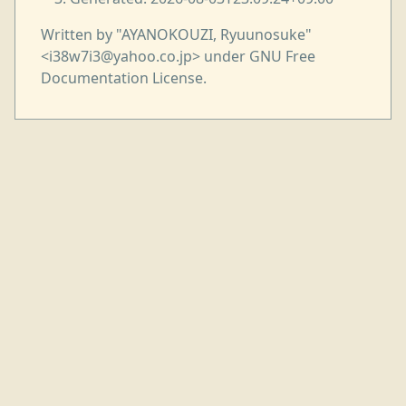
Written by "AYANOKOUZI, Ryuunosuke"
<i38w7i3@yahoo.co.jp> under GNU Free
Documentation License.