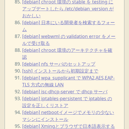
[debian] chroot 環境の stable を testing に
アップデートしたら /etc/debian_version が
おかしい
[debian] 日本にいる開発者を検索するフォー
ム
[debian] webwml の validation error をメー
ルで受け取る
[debian] chroot 環境のアーキテクチャを確
認
[debian] nfs サーバのセットアップ
[ssh] インストールから初期設定まで
[debian] wpa_supplicant で WPA2,AES,EAP-
TLS 方式の無線 LAN
[debian] isc-dhcp-server で dhcp サーバ
[debian] iptables-persistent で iptables の
設定を正しくリストア
[debian] netbootイメージでメモリの少ない
マシンにインストール
[debian] Xmingとブラウザで日本語表示する