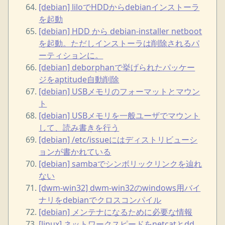
[debian] liloでHDDからdebianインストーラ
を起動
[debian] HDD から debian-installer netboot
を起動。ただしインストーラは削除されるパ
ーティションに。
[debian] deborphanで挙げられたパッケー
ジをaptitude自動削除
[debian] USBメモリのフォーマットとマウン
ト
[debian] USBメモリを一般ユーザでマウント
して、読み書きを行う
[debian] /etc/issueにはディストリビューシ
ョンが書かれている
[debian] sambaでシンボリックリンクを辿れ
ない
[dwm-win32] dwm-win32のwindows用バイ
ナリをdebianでクロスコンパイル
[debian] メンテナになるために必要な情報
[linux] ネットワークスピードをnetcatとdd