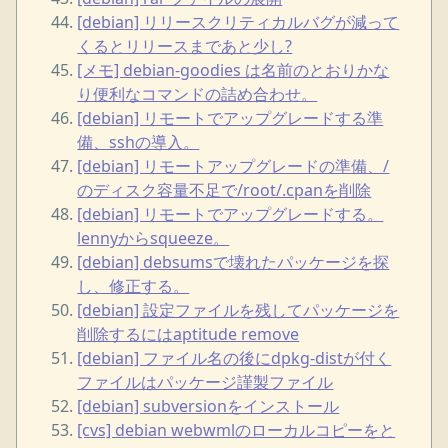
[debian] リリースクリティカルバグが減って
くるとリリースまであと少し?
[メモ] debian-goodies は名前のとおりかな
り便利なコマンドの詰め合わせ。
[debian] リモートでアップグレードする準
備、sshの導入。
[debian] リモートアップグレードの準備、/
のディスク容量不足で/root/.cpanを削除
[debian] リモートでアップグレードする。
lennyからsqueeze。
[debian] debsumsで壊れたパッケージを探
し、修正する。
[debian] 設定ファイルを残してパッケージを
削除するにはaptitude remove
[debian] ファイル名の後にdpkg-distが付く
ファイルはパッケージ謹製ファイル
[debian] subversionをインストール
[cvs] debian webwmlのローカルコピーをと