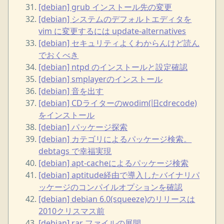
[debian] grub インストール先の変更
[debian] システムのデフォルトエディタを
vim に変更するには update-alternatives
[debian] セキュリティよくわからんけど読ん
でおくべき
[debian] ntpd のインストールと設定確認
[debian] smplayerのインストール
[debian] 音を出す
[debian] CDライターのwodim(旧cdrecode)
をインストール
[debian] パッケージ探索
[debian] カテゴリによるパッケージ検索。
debtags で幸福実現
[debian] apt-cacheによるパッケージ検索
[debian] aptitude経由で導入したバイナリパ
ッケージのコンパイルオプションを確認
[debian] debian 6.0(squeeze)のリリースは
2010クリスマス前
[debian] rar ファイルの展開