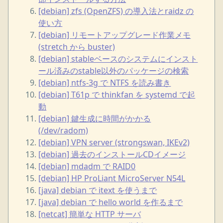
[debian] zfs (OpenZFS) の導入法とraidz の
使い方
[debian] リモートアップグレード作業メモ
(stretch から buster)
[debian] stableベースのシステムにインスト
ール済みのstable以外のパッケージの検索
[debian] ntfs-3g で NTFS を読み書き
[debian] T61p で thinkfan を systemd で起
動
[debian] 鍵生成に時間がかかる
(/dev/radom)
[debian] VPN server (strongswan, IKEv2)
[debian] 過去のインストールCDイメージ
[debian] mdadm で RAID0
[debian] HP ProLiant MicroServer N54L
[java] debian で itext を使うまで
[java] debian で hello world を作るまで
[netcat] 簡単な HTTP サーバ