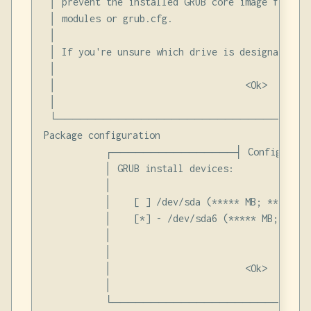
 │ prevent the installed GRUB core image from ge
 │ modules or grub.cfg.

 │

 │ If you're unsure which drive is designated as
 │

 │                                  <Ok>

 │                                              
 └─────────────────────────────────
Package configuration

           ┌────────────────┤ Configurin
           │ GRUB install devices:              
           │                                    
           │    [ ] /dev/sda (***** MB; ********
           │    [*] - /dev/sda6 (***** MB; /)   
           │                                    
           │                                    
           │                        <Ok>        
           │                                    
           └─────────────────────────