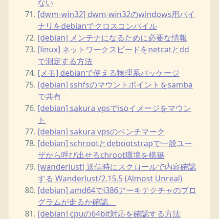
ない
[dwm-win32] dwm-win32のwindows用バイ
ナリをdebianでクロスコンパイル
[debian] メンテナになるために必要な情報
[linux] ネットワークスピードをnetcatとdd
で測定する方法
[メモ] debianで使える物理系パッケージ
[debian] sshfsのマウントポイントをsamba
で共有
[debian] sakura vpsでisoイメージをマウン
ト
[debian] sakura vpsのベンチマーク
[debian] schrootとdebootstrapで一般ユー
ザから呼び出せるchroot環境を構築
[wanderlust] 送信時にスクロールで内容確認
する Wanderlust/2.15.5 (Almost Unreal)
[debian] amd64でi386アーキテクチャのプロ
グラムが走るか確認。
[debian] cpuの64bit対応を確認する方法