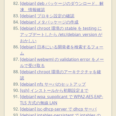
[debian] deb パッケージのダウンロード、解
凍、情報確認
[debian] プロキシ設定の確認
[debian] メタパッケージの作成
[debian] chroot 環境の stable を testing に
アップデートしたら /etc/debian_version が
おかしい
[debian] 日本にいる開発者を検索するフォー
ム
[debian] webwml の validation error をメー
ルで受け取る
[debian] chroot 環境のアーキテクチャを確
認
[debian] nfs サーバのセットアップ
[ssh] インストールから初期設定まで
[debian] wpa_supplicant で WPA2,AES,EAP-
TLS 方式の無線 LAN
[debian] isc-dhcp-server で dhcp サーバ
[debian] iptables-persistent で iptables の