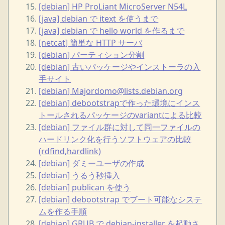
[debian] HP ProLiant MicroServer N54L
[java] debian で itext を使うまで
[java] debian で hello world を作るまで
[netcat] 簡単な HTTP サーバ
[debian] パーティション分割
[debian] 古いパッケージやインストーラの入
手サイト
[debian] Majordomo@lists.debian.org
[debian] debootstrapで作った環境にインス
トールされるパッケージのvariantによる比較
[debian] ファイル群に対して同一ファイルの
ハードリンク化を行うソフトウェアの比較
(rdfind,hardlink)
[debian] ダミーユーザの作成
[debian] うるう秒挿入
[debian] publican を使う
[debian] debootstrap でブート可能なシステ
ムを作る手順
[debian] GRUB で debian-installer を起動さ