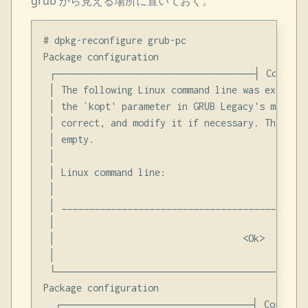
grub から見える場所に置いておく。
# dpkg-reconfigure grub-pc

Package configuration

 ┌──────────────────────────┤ Configur
 │ The following Linux command line was extracte
 │ the `kopt' parameter in GRUB Legacy's menu.ls
 │ correct, and modify it if necessary. The comm
 │ empty.                                       
 │                                              
 │ Linux command line:                          
 │                                              
 │ _____________________________________________
 │                                              
 │                                  <Ok>        
 │                                              
 └─────────────────────────────────
Package configuration

  ┌─────────────────────────┤ Configur