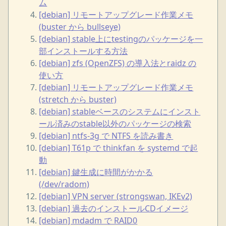
ム
[debian] リモートアップグレード作業メモ
(buster から bullseye)
[debian] stable上にtestingのパッケージを一
部インストールする方法
[debian] zfs (OpenZFS) の導入法とraidz の
使い方
[debian] リモートアップグレード作業メモ
(stretch から buster)
[debian] stableベースのシステムにインスト
ール済みのstable以外のパッケージの検索
[debian] ntfs-3g で NTFS を読み書き
[debian] T61p で thinkfan を systemd で起
動
[debian] 鍵生成に時間がかかる
(/dev/radom)
[debian] VPN server (strongswan, IKEv2)
[debian] 過去のインストールCDイメージ
[debian] mdadm で RAID0