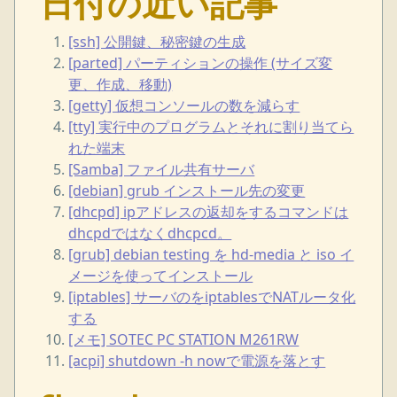
日付の近い記事
[ssh] 公開鍵、秘密鍵の生成
[parted] パーティションの操作 (サイズ変
更、作成、移動)
[getty] 仮想コンソールの数を減らす
[tty] 実行中のプログラムとそれに割り当てら
れた端末
[Samba] ファイル共有サーバ
[debian] grub インストール先の変更
[dhcpd] ipアドレスの返却をするコマンドは
dhcpdではなくdhcpcd。
[grub] debian testing を hd-media と iso イ
メージを使ってインストール
[iptables] サーバのをiptablesでNATルータ化
する
[メモ] SOTEC PC STATION M261RW
[acpi] shutdown -h nowで電源を落とす