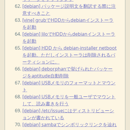
[debian] パッケージ説明文を翻訳する際に注
意すべきこと
[vine] grubでHDDからdebianインストーラ
を起動
[debian] liloでHDDからdebianインストーラ
を起動
[debian] HDD から debian-installer netboot
を起動。ただしインストーラは削除されるパ
ーティションに。
[debian] deborphanで挙げられたパッケー
ジをaptitude自動削除
[debian] USBメモリのフォーマットとマウン
ト
[debian] USBメモリを一般ユーザでマウント
して、読み書きを行う
[debian] /etc/issueにはディストリビューシ
ョンが書かれている
[debian] sambaでシンボリックリンクを辿れ