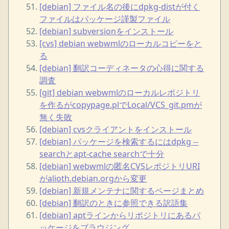
[debian] ファイル名の後にdpkg-distが付く
ファイルはパッケージ謹製ファイル
[debian] subversionをインストール
[cvs] debian webwmlのローカルコピーをと
る
[debian] 翻訳コーディネータの心得に関する
調査
[git] debian webwmlのローカルレポジトリ
を作るがcopypage.plでLocal/VCS_git.pmが
無く失敗
[debian] cvsクライアントをインストール
[debian] パッケージを検索するにはdpkg --
searchとapt-cache searchで十分
[debian] webwmlの匿名CVSレポジトリURI
がalioth.debian.orgから変更
[debian] 新規メンテナに関するページまとめ
[debian] 翻訳のときに参照できる訳語集
[debian] aptラインからリポジトリにあるパ
ッケージをブラウジング