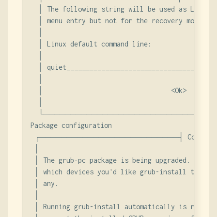
  │ The following string will be used as Linux p
  │ menu entry but not for the recovery mode.   
  │                                             
  │ Linux default command line:                 
  │                                             
  │ quiet_______________________________________
  │                                             
  │                                 <Ok>        
  │                                             
  └────────────────────────────────
Package configuration

 ┌──────────────────────────┤ Configur
 │                                              
 │ The grub-pc package is being upgraded. This m
 │ which devices you'd like grub-install to be a
 │ any.

 │

 │ Running grub-install automatically is recomme