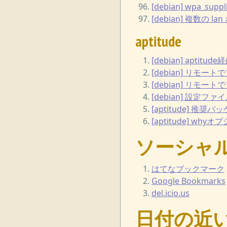
[debian] wpa_s
[debian] 複数の
aptitude
[debian] ap
[debian] リモ
[debian] リモー
[debian] 設定フ
[aptitude] 
[aptitude] 
ソーシャ
はてなブックマーク
Google Bookmarks
del.icio.us
日付の近