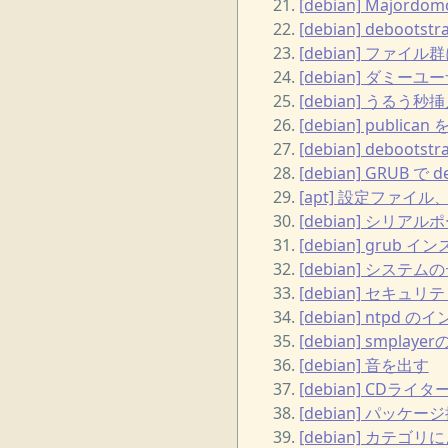
[debian] Majordomo
[debian] deb
[debian] ファイ
[debian] ダミー
[debian] うるう秒
[debian] publican
[debian] debo
[debian] GRUB で
[apt] 設定ファ
[debian] シリア
[debian] grub
[debian] システム
[debian] セキ
[debian] ntpd
[debian] smpla
[debian] 音を出す
[debian] CDライ
[debian] パッケー
[debian] カテゴ