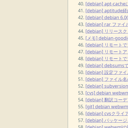
[debian] apt-
[debian] ap
[debian] debia
[debian] rar フ
[debian] リ
[メモ] debian
[debian] リモ
[debian] リモー
[debian] リモー
[debian] de
[debian] 設定フ
[debian] ファ
[debian] subve
[cvs] debian 
[debian] 翻訳
[git] debian w
[debian] cvs
[debian] パッケージ
[debian] webwm