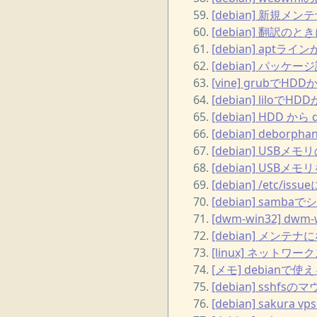
[debian] 新規
[debian] 翻訳
[debian] ap
[debian] パッ
[vine] grubでH
[debian] lilo
[debian] HDD 
[debian] debo
[debian] US
[debian] US
[debian] /et
[debian] sam
[dwm-win32] d
[debian] メン
[linux] ネットワ
[メモ] debian
[debian] sshf
[debian] sakur