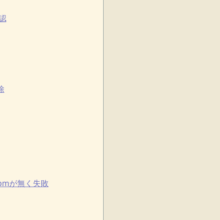
認
除
it.pmが無く失敗