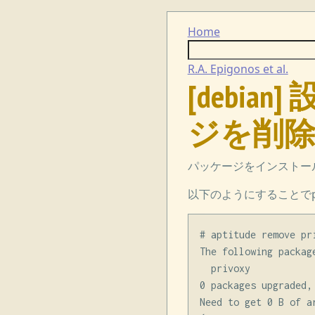
Home
R.A. Epigonos et al.
[debi
ジを削除する
パッケージをインストー
以下のようにすることでp
# aptitude remove pri
The following package
  privoxy

0 packages upgraded,
Need to get 0 B of a