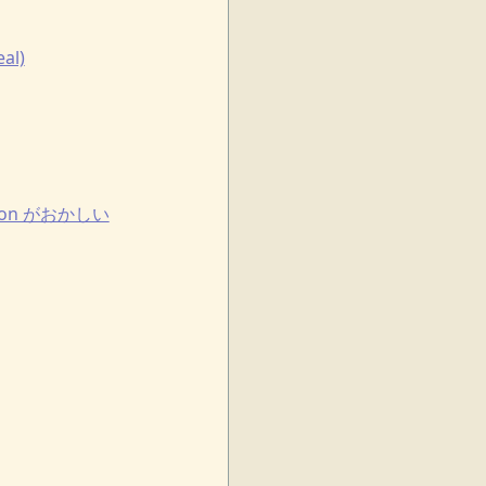
al)
rsion がおかしい