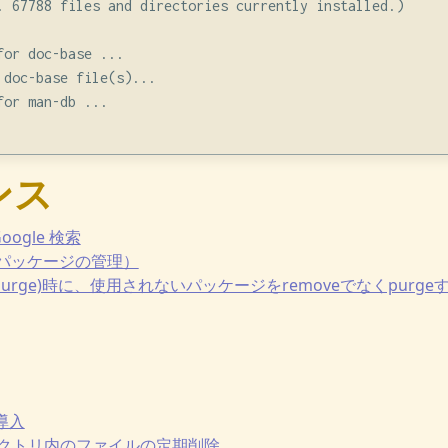
. 67788 files and directories currently installed.)

or doc-base ...

doc-base file(s)...

or man-db ...

ンス
 Google 検索
ド（パッケージの管理）
move|purge)時に、使用されないパッケージをremoveでなくpurg
の導入
pディレクトリ内のファイルの定期削除