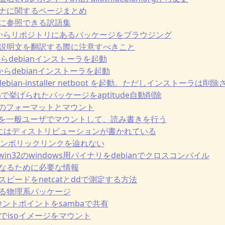
メンテナに関するページまとめ
のときに参照できる訳語集
tラインからリポジトリにあるパッケージをブラウジング
ケージ説明文を翻訳する際に注意すべきこと
DDからdebianインストーラを起動
でHDDからdebianインストーラを起動
から debian-installer netboot を起動。ただしインストー
rphanで挙げられたパッケージをaptitude自動削除
Bメモリのフォーマットとマウント
Bメモリを一般ユーザでマウントして、読み書きを行う
c/issueにはディストリビューションが書かれている
baでシンボリックリンクを辿れない
wm-win32のwindows用バイナリをdebianでクロスコンパイル
テナになるために必要な情報
ークスピードをnetcatとddで測定する方法
で使える物理系パッケージ
sのマウントポイントをsambaで共有
a vpsでisoイメージをマウント