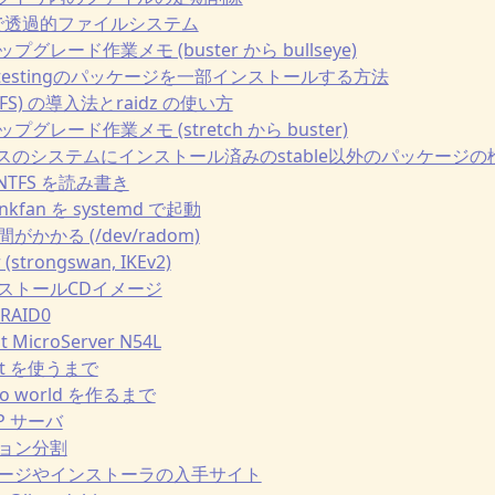
erfsで透過的ファイルシステム
ップグレード作業メモ (buster から bullseye)
ble上にtestingのパッケージを一部インストールする方法
penZFS) の導入法とraidz の使い方
ップグレード作業メモ (stretch から buster)
bleベースのシステムにインストール済みのstable以外のパッケージの
 で NTFS を読み書き
hinkfan を systemd で起動
間がかかる (/dev/radom)
 (strongswan, IKEv2)
インストールCDイメージ
 RAID0
nt MicroServer N54L
itext を使うまで
hello world を作るまで
TP サーバ
ィション分割
パッケージやインストーラの入手サイト