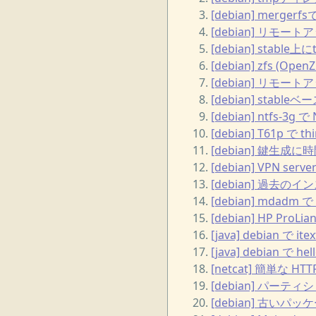
[debian] merg
[debian] リモートア
[debian] sta
[debian] zfs (O
[debian] リモートア
[debian] sta
[debian] ntfs-3g
[debian] T61p で t
[debian] 鍵生成に時
[debian] VPN server
[debian] 過去の
[debian] mdadm で
[debian] HP ProLia
[java] debian で 
[java] debian で 
[netcat] 簡単な HT
[debian] パーテ
[debian] 古い