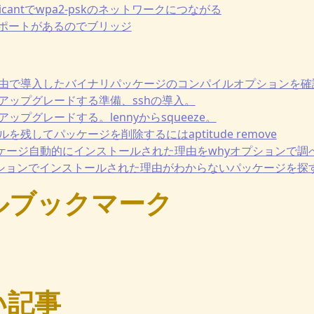
upplicantでwpa2-pskのネットワークにつながる
 lan ポートがあるのでブリッジ
titude経由で導入したバイナリパッケージのコンパイルオプションを確
ートでアップグレードする準備、sshの導入。
トでアップグレードする。lennyからsqueeze。
ァイルを残してパッケージを削除するにはaptitude remove
推奨パッケージ自動的にインストールされた理由をwhyオプションで調
whyオプションでインストールされた理由がわからないパッケージを探
ルブックマーク
い記事