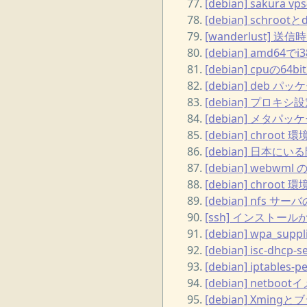
[debian] sakur
[debian] schr
[wanderlust] 送信
[debian] amd
[debian] cpuの
[debian] de
[debian] プロキ
[debian] メタパ
[debian] chroot
[debian] 日本
[debian] webwml
[debian] chro
[debian] nfs 
[ssh] インストー
[debian] wpa_sup
[debian] isc-dhcp
[debian] iptable
[debian] ne
[debian] Xmi