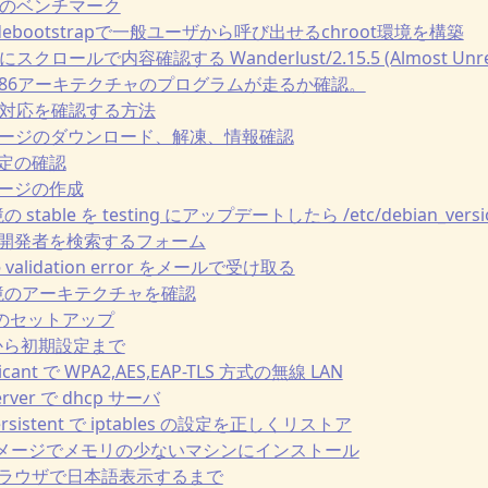
a vpsのベンチマーク
ootとdebootstrapで一般ユーザから呼び出せるchroot環境を構築
時にスクロールで内容確認する Wanderlust/2.15.5 (Almost Unre
64でi386アーキテクチャのプログラムが走るか確認。
64bit対応を確認する方法
b パッケージのダウンロード、解凍、情報確認
シ設定の確認
ッケージの作成
 環境の stable を testing にアップデートしたら /etc/debian_ve
にいる開発者を検索するフォーム
 の validation error をメールで受け取る
ot 環境のアーキテクチャを確認
サーバのセットアップ
ルから初期設定まで
plicant で WPA2,AES,EAP-TLS 方式の無線 LAN
-server で dhcp サーバ
s-persistent で iptables の設定を正しくリストア
tbootイメージでメモリの少ないマシンにインストール
ngとブラウザで日本語表示するまで