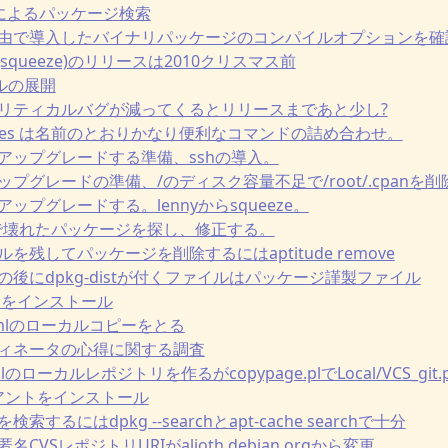
cacheによるパッケージ検索
titude経由で導入したバイナリパッケージのコンパイルオプションを確
n 6.0(squeeze)のリリースは2010クリスマス前
ァイルの展開
リースクリティカルバグが減ってくるとリリースまであと少し?
-goodies は名前のとおりかなり便利なコマンドの詰め合わせ。
ートでアップグレードする準備、sshの導入。
トアップグレードの準備、/のディスク容量不足で/root/.cpanを削
トでアップグレードする。lennyからsqueeze。
bsumsで壊れたパッケージを探し、修正する。
ァイルを残してパッケージを削除するにはaptitude remove
イル名の後にdpkg-distが付くファイルはパッケージ謹製ファイル
rsionをインストール
webwmlのローカルコピーをとる
コーディネータの心得に関する調査
ebwmlのローカルレポジトリを作るがcopypage.plでLocal/VCS_g
クライアントをインストール
を検索するにはdpkg --searchとapt-cache searchで十分
lの匿名CVSレポジトリURIがalioth.debian.orgから変更