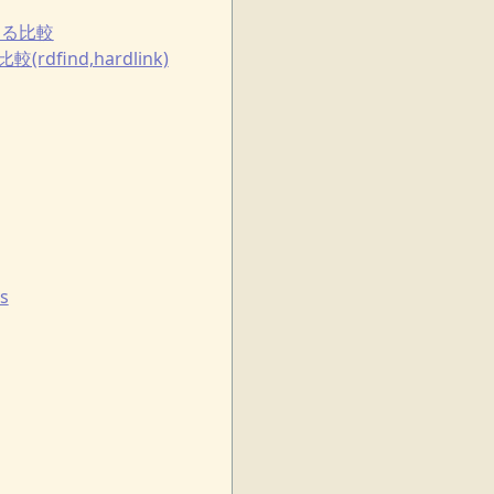
による比較
ind,hardlink)
s