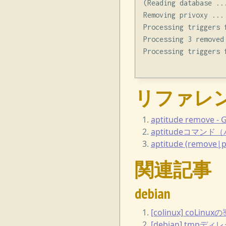
(Reading database ..
Removing privoxy ...

Processing triggers f
Processing 3 removed 
Processing triggers f
リファレ
aptitude remove -
aptitudeコマン
aptitude (re
関連記事
debian
[colinux] coLinux
[debian] tm