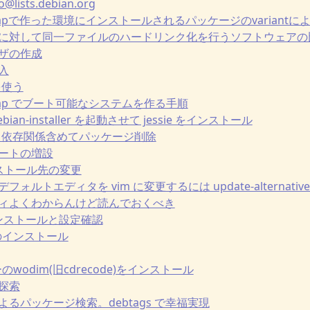
@lists.debian.org
ootstrapで作った環境にインストールされるパッケージのvariant
ル群に対して同一ファイルのハードリンク化を行うソフトウェアの比較(rdf
ユーザの作成
挿入
 を使う
otstrap でブート可能なシステムを作る手順
 debian-installer を起動させて jessie をインストール
イル、依存関係含めてパッケージ削除
ルポートの増設
 インストール先の変更
のデフォルトエディタを vim に変更するには update-alternative
ュリティよくわからんけど読んでおくべき
 のインストールと設定確認
yerのインストール
ターのwodim(旧cdrecode)をインストール
ジ探索
リによるパッケージ検索。debtags で幸福実現