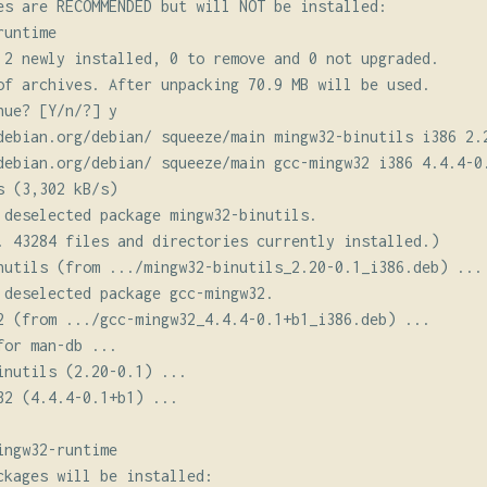
es are RECOMMENDED but will NOT be installed:

untime

 2 newly installed, 0 to remove and 0 not upgraded.

of archives. After unpacking 70.9 MB will be used.

ue? [Y/n/?] y

debian.org/debian/ squeeze/main mingw32-binutils i386 2.2
debian.org/debian/ squeeze/main gcc-mingw32 i386 4.4.4-0.
 (3,302 kB/s)

 deselected package mingw32-binutils.

. 43284 files and directories currently installed.)

nutils (from .../mingw32-binutils_2.20-0.1_i386.deb) ...

 deselected package gcc-mingw32.

2 (from .../gcc-mingw32_4.4.4-0.1+b1_i386.deb) ...

or man-db ...

inutils (2.20-0.1) ...

32 (4.4.4-0.1+b1) ...

ngw32-runtime

ckages will be installed:
