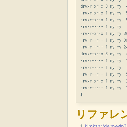
drwxr-xr-x 3 my my  4
-rwxr-xr-x 1 my my  
-rwxr-xr-x 1 my my  
-rw-r--r-- 1 my my  
-rwxr-xr-x 1 my my 3
-rw-r--r-- 1 my my 3
-rw-r--r-- 1 my my 2
drwxr-xr-x 8 my my  
-rw-r--r-- 1 my my  
-rw-r--r-- 1 my my  
-rw-r--r-- 1 my my  
-rwxr-xr-x 1 my my  
-rw-r--r-- 1 my my  
リファレ
kjmkznr/dwm-win32