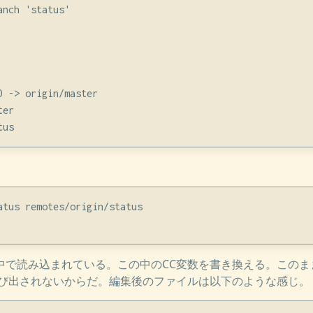
nch 'status'

 -> origin/master

er

atus remotes/origin/status

fileの中で読み込まれている。この中のCC変数を書き換える。このままでは
cc)が呼び出されないからだ。編集後のファイルは以下のような感じ。