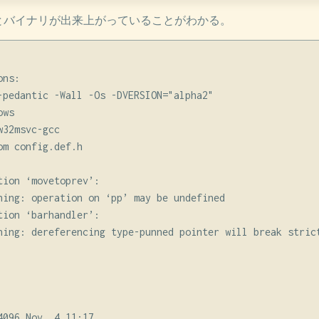
るとバイナリが出来上がっていることがわかる。
ns:

-pedantic -Wall -Os -DVERSION="alpha2"

ws

32msvc-gcc

m config.def.h

ion ‘movetoprev’:

ning: operation on ‘pp’ may be undefined

ion ‘barhandler’:

ning: dereferencing type-punned pointer will break strict
096 Nov  4 11:17 .
