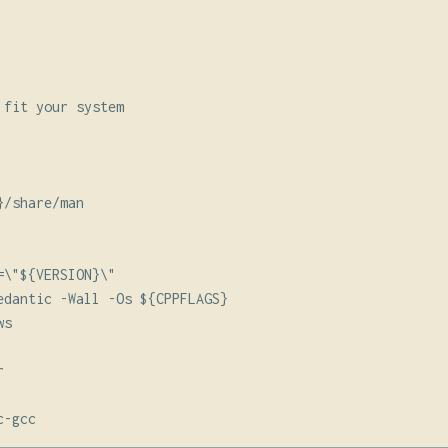
fit your system

/share/man

\"${VERSION}\"

edantic -Wall -Os ${CPPFLAGS}

s


