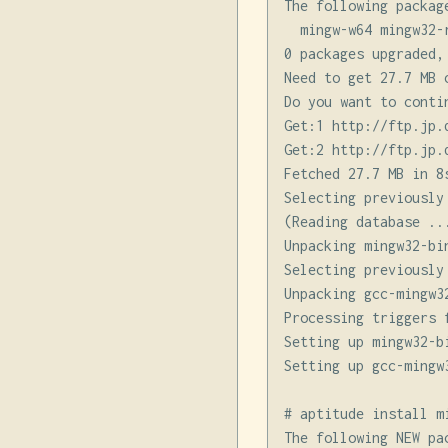
The following packag
  mingw-w64 mingw32-r
0 packages upgraded,
Need to get 27.7 MB 
Do you want to contin
Get:1 http://ftp.jp.
Get:2 http://ftp.jp.
Fetched 27.7 MB in 8s
Selecting previously
(Reading database ..
Unpacking mingw32-bi
Selecting previously
Unpacking gcc-mingw3
Processing triggers f
Setting up mingw32-b
Setting up gcc-mingw
# aptitude install mi
The following NEW pa