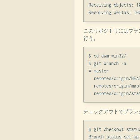
Receiving objects: 1
このリポジトリにはブラン
行う。
$ cd dwm-win32/

$ git branch -a

* master

  remotes/origin/HEAD
  remotes/origin/mast
チェックアウトでブラン
$ git checkout status
Branch status set up