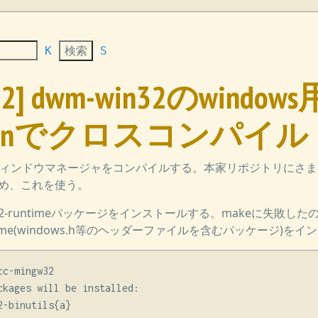
K
S
n32] dwm-win32のwind
ianでクロスコンパイル
ル型ウィンドウマネージャをコンパイルする。本家リポジトリにさ
ため、これを使う。
gw32-runtimeパッケージをインストールする。makeに失敗したの
ntime(windows.h等のヘッダーファイルを含むパッケージ)を
c-mingw32

ckages will be installed:

-binutils{a}
