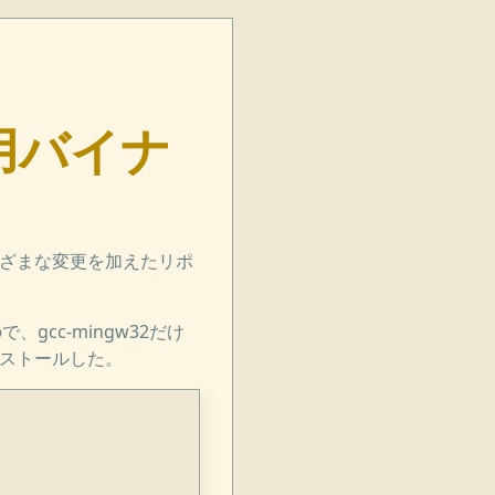
ows用バイナ
まざまな変更を加えたリポ
で、gcc-mingw32だけ
インストールした。