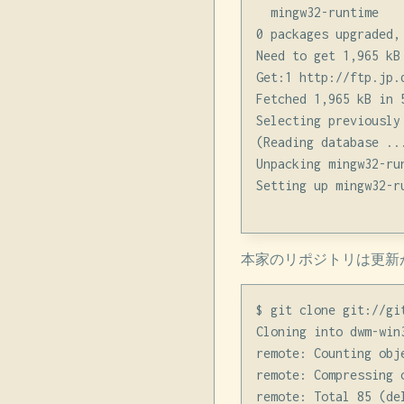
  mingw32-runtime

0 packages upgraded,
Need to get 1,965 kB
Get:1 http://ftp.jp.
Fetched 1,965 kB in 5
Selecting previously
(Reading database ..
Unpacking mingw32-ru
Setting up mingw32-ru
本家のリポジトリは更新が
$ git clone git://gi
Cloning into dwm-win3
remote: Counting obje
remote: Compressing 
remote: Total 85 (de