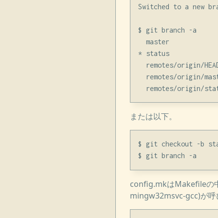
Switched to a new bra
$ git branch -a

  master

* status

  remotes/origin/HEAD
  remotes/origin/mast
または以下。
$ git checkout -b st
config.mkはMake
mingw32msvc-g