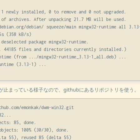
 1 newly installed, 0 to remove and 0 not upgraded.

 of archives. After unpacking 21.7 MB will be used.

debian.org/debian/ squeeze/main mingw32-runtime all 3.13-
s (358 kB/s)

 deselected package mingw32-runtime.

. 44185 files and directories currently installed.)

ntime (from .../mingw32-runtime_3.13-1_all.deb) ...

ntime (3.13-1) ...

止まっている様子なので、githubにあるリポジトリを使う。
thub.com/emonkak/dwm-win32.git

2...

cts: 85, done.

objects: 100% (30/30), done.

lta 55), reused 85 (delta 55)
