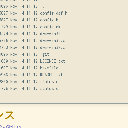
096 Nov  4 11:12 ..

5827 Nov  4 11:12 config.def.h

5827 Nov  4 11:17 config.h

 329 Nov  4 11:17 config.mk

9424 Nov  4 11:17 dwm-win32

6755 Nov  4 11:12 dwm-win32.c

4783 Nov  4 11:17 dwm-win32.o

4096 Nov  4 11:12 .git

1680 Nov  4 11:12 LICENSE.txt

1607 Nov  4 11:12 Makefile

5946 Nov  4 11:12 README.txt

2800 Nov  4 11:12 status.c

1776 Nov  4 11:17 status.o

ンス
 - GitHub