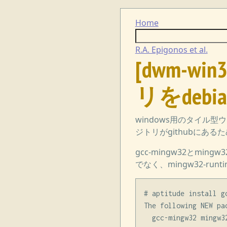
Home
R.A. Epigonos et al.
[dwm-wi
リをdeb
windows用のタイ
ジトリがgithubにある
gcc-mingw32とmin
でなく、mingw32-ru
# aptitude install gc
The following NEW pa
  gcc-mingw32 mingw32