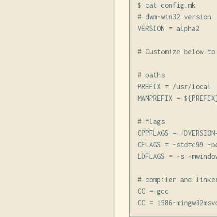
$ cat config.mk

# dwm-win32 version

VERSION = alpha2

# Customize below to 
# paths

PREFIX = /usr/local

MANPREFIX = ${PREFIX}
# flags

CPPFLAGS = -DVERSION=
CFLAGS = -std=c99 -p
LDFLAGS = -s -mwindow
# compiler and linker
CC = gcc
