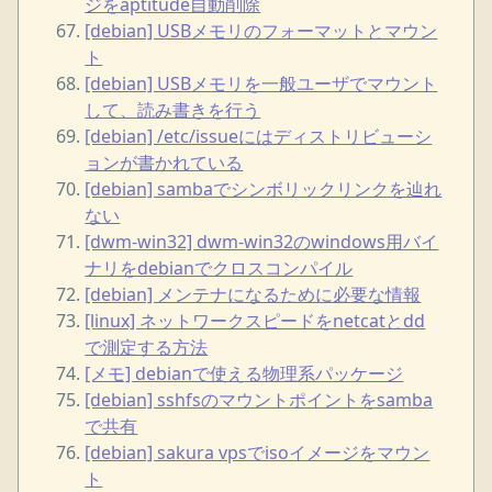
ジをaptitude自動削除
[debian] USBメモリのフォーマットとマウン
ト
[debian] USBメモリを一般ユーザでマウント
して、読み書きを行う
[debian] /etc/issueにはディストリビューシ
ョンが書かれている
[debian] sambaでシンボリックリンクを辿れ
ない
[dwm-win32] dwm-win32のwindows用バイ
ナリをdebianでクロスコンパイル
[debian] メンテナになるために必要な情報
[linux] ネットワークスピードをnetcatとdd
で測定する方法
[メモ] debianで使える物理系パッケージ
[debian] sshfsのマウントポイントをsamba
で共有
[debian] sakura vpsでisoイメージをマウン
ト