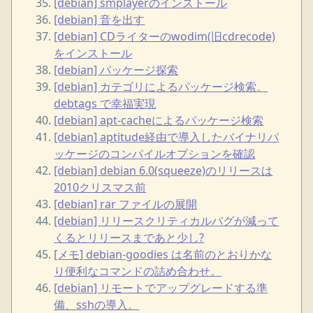
[debian] smplayerのインストール
[debian] 音を出す
[debian] CDライターのwodim(旧cdrecode)
をインストール
[debian] パッケージ探索
[debian] カテゴリによるパッケージ検索。
debtags で幸福実現
[debian] apt-cacheによるパッケージ検索
[debian] aptitude経由で導入したバイナリパ
ッケージのコンパイルオプションを確認
[debian] debian 6.0(squeeze)のリリースは
2010クリスマス前
[debian] rar ファイルの展開
[debian] リリースクリティカルバグが減って
くるとリリースまであと少し?
[メモ] debian-goodies は名前のとおりかな
り便利なコマンドの詰め合わせ。
[debian] リモートでアップグレードする準
備、sshの導入。