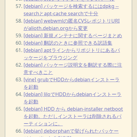
[debian] パッケージを検索するにはdpkg --
searchとapt-cache searchで十分
[debian] webwmlの匿名CVSレポジトリURI
がalioth.debian.orgから変更
[debian] 新規メンテナに関するページまとめ
[debian] 翻訳のときに参照できる訳語集
[debian] aptラインからリポジトリにあるパ
ッケージをブラウジング
[debian] パッケージ説明文を翻訳する際に注
意すべきこと
[vine] grubでHDDからdebianインストーラ
を起動
[debian] liloでHDDからdebianインストーラ
を起動
[debian] HDD から debian-installer netboot
を起動。ただしインストーラは削除されるパ
ーティションに。
[debian] deborphanで挙げられたパッケー