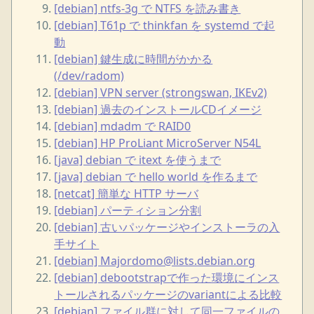
[debian] ntfs-3g で NTFS を読み書き
[debian] T61p で thinkfan を systemd で起
動
[debian] 鍵生成に時間がかかる
(/dev/radom)
[debian] VPN server (strongswan, IKEv2)
[debian] 過去のインストールCDイメージ
[debian] mdadm で RAID0
[debian] HP ProLiant MicroServer N54L
[java] debian で itext を使うまで
[java] debian で hello world を作るまで
[netcat] 簡単な HTTP サーバ
[debian] パーティション分割
[debian] 古いパッケージやインストーラの入
手サイト
[debian] Majordomo@lists.debian.org
[debian] debootstrapで作った環境にインス
トールされるパッケージのvariantによる比較
[debian] ファイル群に対して同一ファイルの