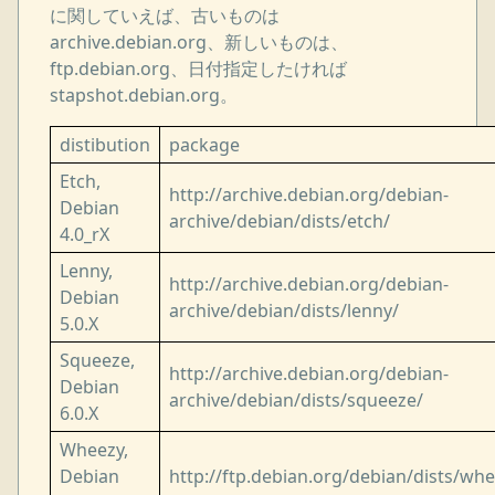
に関していえば、古いものは
archive.debian.org、新しいものは、
ftp.debian.org、日付指定したければ
stapshot.debian.org。
distibution
package
Etch,
http://archive.debian.org/debian-
Debian
archive/debian/dists/etch/
4.0_rX
Lenny,
http://archive.debian.org/debian-
Debian
archive/debian/dists/lenny/
5.0.X
Squeeze,
http://archive.debian.org/debian-
Debian
archive/debian/dists/squeeze/
6.0.X
Wheezy,
Debian
http://ftp.debian.org/debian/dists/wh