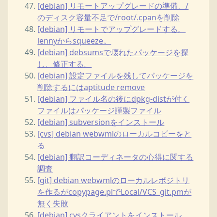
[debian] リモートアップグレードの準備、/
のディスク容量不足で/root/.cpanを削除
[debian] リモートでアップグレードする。
lennyからsqueeze。
[debian] debsumsで壊れたパッケージを探
し、修正する。
[debian] 設定ファイルを残してパッケージを
削除するにはaptitude remove
[debian] ファイル名の後にdpkg-distが付く
ファイルはパッケージ謹製ファイル
[debian] subversionをインストール
[cvs] debian webwmlのローカルコピーをと
る
[debian] 翻訳コーディネータの心得に関する
調査
[git] debian webwmlのローカルレポジトリ
を作るがcopypage.plでLocal/VCS_git.pmが
無く失敗
[debian] cvsクライアントをインストール