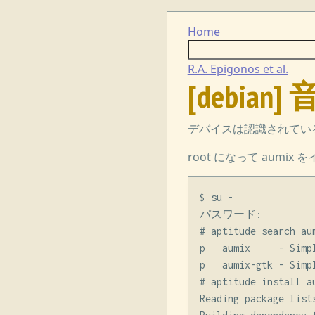
Home
R.A. Epigonos et al.
[debian
デバイスは認識されてい
root になって aumi
$ su -

パスワード:

# aptitude search aum
p   aumix     - Simp
p   aumix-gtk - Simp
# aptitude install au
Reading package lists