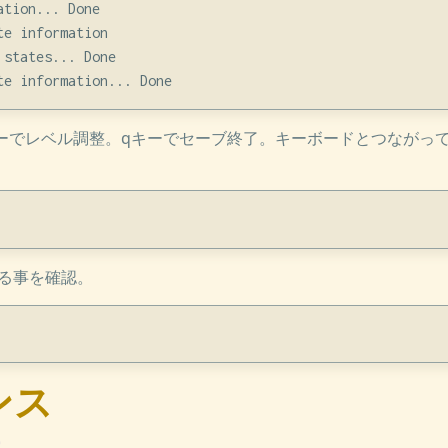
tion... Done

e information

states... Done

印キーでレベル調整。qキーでセーブ終了。キーボードとつながっ
が出る事を確認。
ンス
索