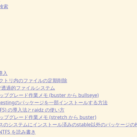
e 検索
の導入
pディレクトリ内のファイルの定期削除
erfsで透過的ファイルシステム
ップグレード作業メモ (buster から bullseye)
ble上にtestingのパッケージを一部インストールする方法
penZFS) の導入法とraidz の使い方
ップグレード作業メモ (stretch から buster)
bleベースのシステムにインストール済みのstable以外のパッケージの
 で NTFS を読み書き