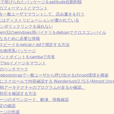
rphanで挙げられたパッケージをaptitude自動削除
Bメモリのフォーマットとマウント
Bメモリを一般ユーザでマウントして、読み書きを行う
c/issueにはディストリビューションが書かれている
baでシンボリックリンクを辿れない
wm-win32のwindows用バイナリをdebianでクロスコンパイル
テナになるために必要な情報
ークスピードをnetcatとddで測定する方法
で使える物理系パッケージ
sのマウントポイントをsambaで共有
a vpsでisoイメージをマウント
a vpsのベンチマーク
ootとdebootstrapで一般ユーザから呼び出せるchroot環境を構築
時にスクロールで内容確認する Wanderlust/2.15.5 (Almost Unre
64でi386アーキテクチャのプログラムが走るか確認。
64bit対応を確認する方法
b パッケージのダウンロード、解凍、情報確認
シ設定の確認
ッケージの作成