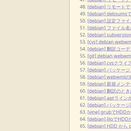
[debian] リモー
[debian] de
[debian] 設定フ
[debian] ファ
[debian] subve
[cvs] debian 
[debian] 翻訳
[git] debian w
[debian] cvs
[debian] パッケージ
[debian] webwm
[debian] 新規
[debian] 翻訳
[debian] ap
[debian] パッ
[vine] grubでH
[debian] lilo
[debian] HDD 