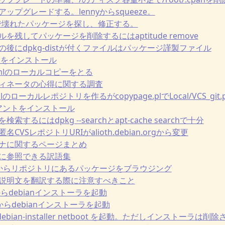
トでアップグレードする。lennyからsqueeze。
bsumsで壊れたパッケージを探し、修正する。
ァイルを残してパッケージを削除するにはaptitude remove
イル名の後にdpkg-distが付くファイルはパッケージ謹製ファイル
rsionをインストール
webwmlのローカルコピーをとる
コーディネータの心得に関する調査
ebwmlのローカルレポジトリを作るがcopypage.plでLocal/VCS_g
クライアントをインストール
を検索するにはdpkg --searchとapt-cache searchで十分
lの匿名CVSレポジトリURIがalioth.debian.orgから変更
メンテナに関するページまとめ
のときに参照できる訳語集
tラインからリポジトリにあるパッケージをブラウジング
ケージ説明文を翻訳する際に注意すべきこと
DDからdebianインストーラを起動
でHDDからdebianインストーラを起動
から debian-installer netboot を起動。ただしインストー