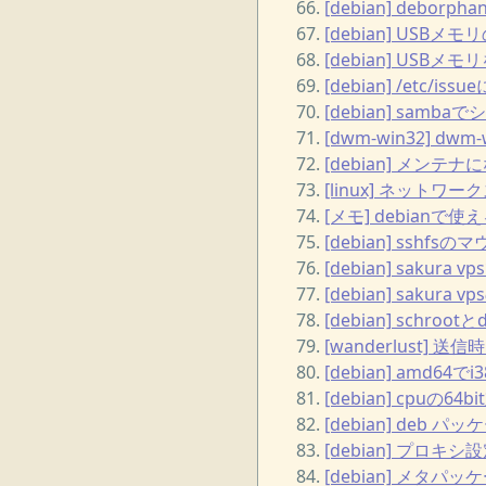
[debian] debo
[debian] US
[debian] US
[debian] /et
[debian] sam
[dwm-win32] d
[debian] メン
[linux] ネットワ
[メモ] debian
[debian] sshf
[debian] sakur
[debian] sakur
[debian] schr
[wanderlust] 送信
[debian] amd
[debian] cpuの
[debian] de
[debian] プロキ
[debian] メタパ