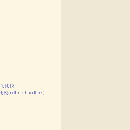
による比較
ind,hardlink)