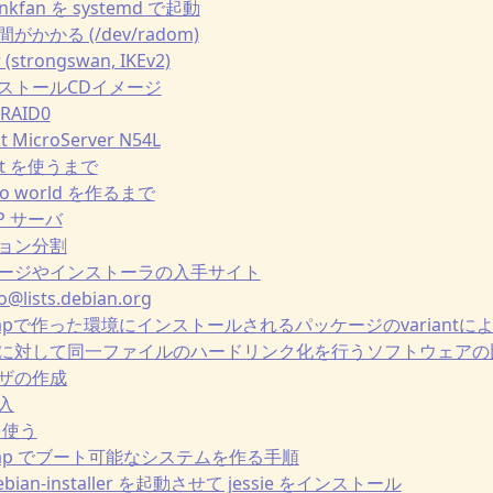
hinkfan を systemd で起動
間がかかる (/dev/radom)
 (strongswan, IKEv2)
インストールCDイメージ
 RAID0
nt MicroServer N54L
itext を使うまで
hello world を作るまで
TP サーバ
ィション分割
パッケージやインストーラの入手サイト
@lists.debian.org
ootstrapで作った環境にインストールされるパッケージのvariant
ル群に対して同一ファイルのハードリンク化を行うソフトウェアの比較(rdf
ユーザの作成
挿入
 を使う
otstrap でブート可能なシステムを作る手順
 debian-installer を起動させて jessie をインストール