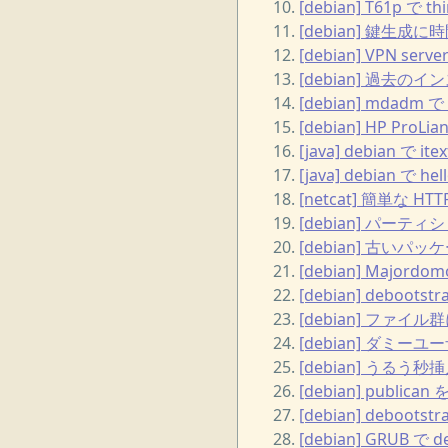
[debian] T61p で t
[debian] 鍵生成に時
[debian] VPN server
[debian] 過去の
[debian] mdadm で
[debian] HP ProLia
[java] debian で 
[java] debian で 
[netcat] 簡単な HT
[debian] パーテ
[debian] 古い
[debian] Majordomo
[debian] deb
[debian] ファイ
[debian] ダミー
[debian] うるう秒
[debian] publican
[debian] debo
[debian] GRUB で