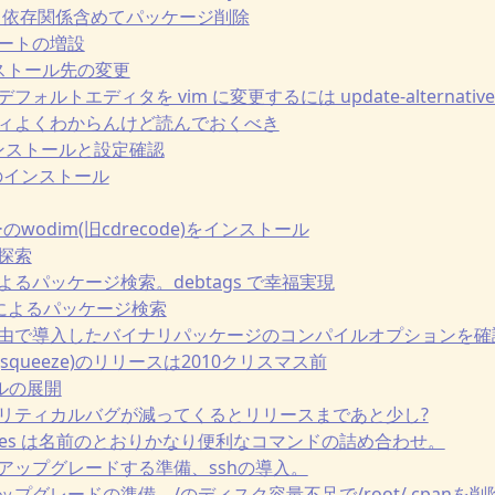
イル、依存関係含めてパッケージ削除
ルポートの増設
 インストール先の変更
のデフォルトエディタを vim に変更するには update-alternative
ュリティよくわからんけど読んでおくべき
 のインストールと設定確認
yerのインストール
ターのwodim(旧cdrecode)をインストール
ジ探索
リによるパッケージ検索。debtags で幸福実現
cacheによるパッケージ検索
titude経由で導入したバイナリパッケージのコンパイルオプションを確
n 6.0(squeeze)のリリースは2010クリスマス前
ァイルの展開
リースクリティカルバグが減ってくるとリリースまであと少し?
-goodies は名前のとおりかなり便利なコマンドの詰め合わせ。
ートでアップグレードする準備、sshの導入。
トアップグレードの準備、/のディスク容量不足で/root/.cpanを削