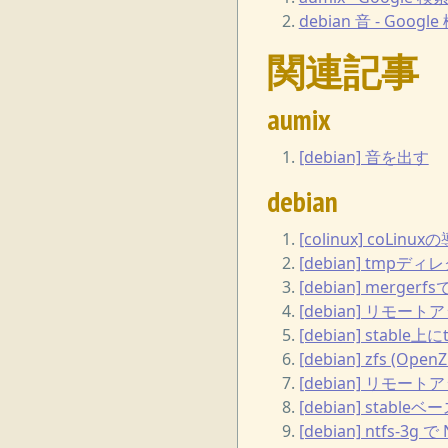
debian 音 - Googl
関連記事
aumix
[debian] 音を出す
debian
[colinux] coLinux
[debian] tm
[debian] merg
[debian] リモートア
[debian] sta
[debian] zfs (O
[debian] リモートア
[debian] sta
[debian] ntfs-3g