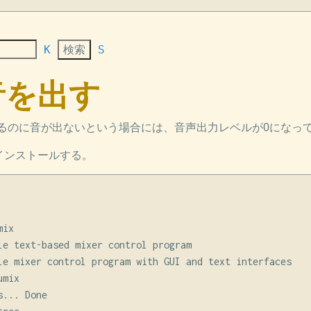
K
S
] 音を出す
るのに音が出ないという場合には、音声出力レベルが0になっ
x をインストールする。
ix

le text-based mixer control program

le mixer control program with GUI and text interfaces

mix

... Done
