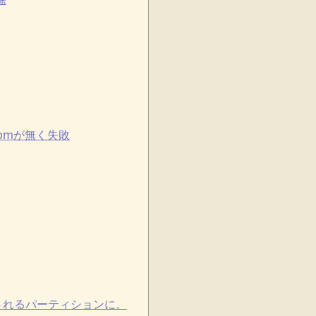
it.pmが無く失敗
ラは削除されるパーティションに。