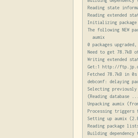
Building dependency t
Reading state informa
Reading extended stat
Initializing package 
The following NEW pa
  aumix

0 packages upgraded,
Need to get 78.7kB o
Writing extended sta
Get:1 http://ftp.jp.
Fetched 78.7kB in 0s 
debconf: delaying pa
Selecting previously
(Reading database ..
Unpacking aumix (fro
Processing triggers f
Setting up aumix (2.8
Reading package lists
Building dependency t