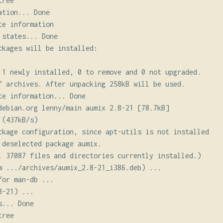
ree

tion... Done

e information

states... Done

ckages will be installed:

 1 newly installed, 0 to remove and 0 not upgraded.

f archives. After unpacking 258kB will be used.

te information... Done

debian.org lenny/main aumix 2.8-21 [78.7kB]

(437kB/s)

ckage configuration, since apt-utils is not installed

 deselected package aumix.

. 37087 files and directories currently installed.)

m .../archives/aumix_2.8-21_i386.deb) ...

or man-db ...

-21) ...

... Done

ree
