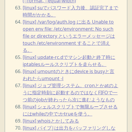
(--format, --equal-width)
[linux] suでパスワード入力後、認証完了まで
時間がかかる。
[linux] /var/log/auth.log に出る Unable to
open env file: /etc/environment: No such
file or directory というエラーメッセージは
touch /etc/environment することで消え
る。
[linux] update-rc.dでマシン起動と終了時に
iptablesルールスクリプトを走らせる。
[linux] umountのときにdevice is busyと言
われたらumount -l
[linux] ジョブ管理システム。cronとかatのよ
うに指定時刻に起動するのではなくFIFOで一
つ前のjobが終わったら次に進むようなもの
[linux] シェルスクリプトで無限ループさせる
にはwhileの中で:かtrueを使う。
[linux] whoisとかしてみる
[linux] パイプ|は出力をバッファリングしな