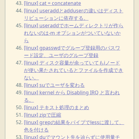
[linux] cat = concatenate
[linux] useraddとadduserの違いはディスト
リビューションに依存する。
[linux] useraddでホームディレクトリが作ら
れないのは-m オプションがついていないか
ら
[linux] gpasswdでグループ登録用のパスワ
ード設定、ユーザのグループ登録
[linux] ディスク容量が余っていてもiノード
が使い果たされているとファイルを作成でき
ない。
[linux] suでユーザを変わる
[linux] kernel から Disabling IRQ と言われ
る。
[linux] テキスト処理のまとめ
[linux] zipで圧縮
[linux] grepの結果をパイプでlessに渡して、
色を付ける
[linux] duでマウント先を辿らずに使用量チ