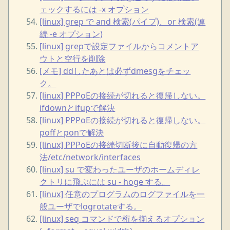
ェックするには -x オプション
[linux] grep で and 検索(パイプ)、or 検索(連
続 -e オプション)
[linux] grepで設定ファイルからコメントア
ウトと空行を削除
[メモ] ddしたあとは必ずdmesgをチェッ
ク。
[linux] PPPoEの接続が切れると復帰しない。
ifdownとifupで解決
[linux] PPPoEの接続が切れると復帰しない。
poffとponで解決
[linux] PPPoEの接続切断後に自動復帰の方
法/etc/network/interfaces
[linux] su で変わったユーザのホームディレ
クトリに飛ぶには su - hoge する。
[linux] 任意のプログラムのログファイルを一
般ユーザでlogrotateする。
[linux] seq コマンドで桁を揃えるオプション