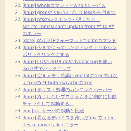
[linux] whoisコマンドとwhoisサービス
[linux] grepやlsをパイプしてlessを色付きで
[linux] nfsのレスポンスが遅くなり、
set_rtc_mmss: can't update from ** to **
のエラー
[date] W3CDTFフォーマットでdateコマンド
[linux] 今まで使っていたディレクトリをシン
ボリックリンクにする
[linux] CDやDVDをddやdvdbackupを使い
iso形式でバックアップ
[linux] 空きメモリ確認はvmstatのfreeではな
くfreeの-/+ buffers/cacheのfree
[linux] テキスト処理のカンニングペーパー
[linux] 終了しないプログラムを定期的に起動
チェックして起動する。
[vnc] vncサーバの起動と接続
[linux] 異なるデバイスを跨いだ mv で inter-
device move failed エラー