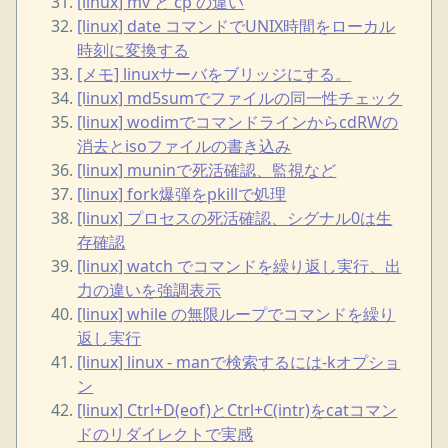
[linux] mv と cp の違い
[linux] date コマンドでUNIX時間をローカル
時刻に変換する
[メモ] linuxサーバをブリッジにする。
[linux] md5sumでファイルの同一性チェック
[linux] wodimでコマンドラインからcdRWの
消去とisoファイルの書き込み
[linux] muninで死活確認、監視など
[linux] fork爆弾をpkillで処理
[linux] プロセスの死活確認、シグナル0は生
存確認
[linux] watch でコマンドを繰り返し実行、出
力の違いを強調表示
[linux] while の無限ループでコマンドを繰り
返し実行
[linux] linux - manで検索するには-kオプショ
ン
[linux] Ctrl+D(eof)とCtrl+C(intr)をcatコマン
ドのリダイレクトで実感