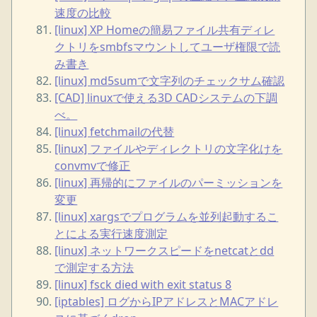
速度の比較
[linux] XP Homeの簡易ファイル共有ディレ
クトリをsmbfsマウントしてユーザ権限で読
み書き
[linux] md5sumで文字列のチェックサム確認
[CAD] linuxで使える3D CADシステムの下調
べ。
[linux] fetchmailの代替
[linux] ファイルやディレクトリの文字化けを
convmvで修正
[linux] 再帰的にファイルのパーミッションを
変更
[linux] xargsでプログラムを並列起動するこ
とによる実行速度測定
[linux] ネットワークスピードをnetcatとdd
で測定する方法
[linux] fsck died with exit status 8
[iptables] ログからIPアドレスとMACアドレ