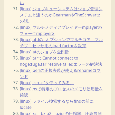
い
[linux] ジョブキューシステムはジョブ管理シ
ステムと違うのかGearmanやTheSchwartz
の話。
[linux] マルチメディアプレイヤーmplayerの
フォークmplayer2
[linux] atdの-lオプションでマルチコア、マル
チプロセッサ用のload factorを設定
[linux] atのジョブを全削除
[linux] tarでCannot connect to
hoge:fuga.tar resolve failedエラーの解決法
[linux] perlの正規表現が使えるrenameコマ
ンド
[linux] "sh -c"を使ってみる。
[linux] psで特定のプロセスのメモリ使用量を
確認
[linux] ファイル検索するならfindの前に
locate
[linux] xz、bzip2、gzip の圧縮率、圧縮展開