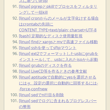
スに基づくdrop
[linux] pgrepとpkillでプロセスをフィルタリ
ングして一括kill
[linux] cronからのメールが文字化けする場合
はcrontabの先頭に
CONTENT_TYPE=text/plain; charset=UTF-8
[bash] 定期的なディスク使用量監視
[linux] findとxargsとmvで高速ファイル移動
[linux] sshを使ってsftpマウント
[linux] ext2でフォーマットしたusbにgrubを
インストールして、usbに入れたisoから起動
[linux] grubのディスクを作る
[linux] LiveCD等を作るときの参考文献
[linux] aptitudeで自動的にyesを選択させる
には-y、設定の選択に自動的に回答するには-
-force-confnew
[linux] sedでn行目を削除
[linux] sedでログに含まれるプログレスバー
の整形