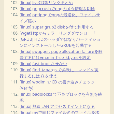
[linux] liveCD等リンクまとめ
[linux] pngcrushでpngのメタ情報を削除
[linux] optipngでpngの最適化、ファイルサ
イズ縮小
[linux] super grub2 diskをfdで利用する
[wget] ftpからミラーリングダウンロード
[GRUB] HDDのヘッダではなくパーティショ
ンにインストールしたGRUBを起動する
[linux] swapper: page allocation failureを解
決するにはvm.min_free_kbytesを設定
[linux] fast boot させない
[linux] find や xargs で柔軟にコマンドを実
行するには {} を使う
[linux] wodim で CD の書き込みチェック
(Verify)
[linux] badblocks で不良ブロックを有無を確
認
[linux] 無線 LAN アクセスポイントになる
[linux] mvで同じファイル名のファイルを移