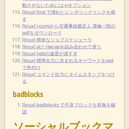
動させないためには-nオプション
[linux] find で壊れたシンボリックリンクを探
す
[linux] j-comiから交通事故鑑定人 環倫一郎の
pdfをダウンロード
[linux] 簡単なジョブスケジューラ
[linux] atとrlwrapを組み合わせて使う
[linux] hddの速度が遅すぎ
[linux] 標準出力に含まれるキーワードをsed
で色付け
[linux] コマンド出力にタイムスタンプをつけ
る
badblocks
[linux] badblocks で不良ブロックを有無を確
認
ソーシャルブックマ