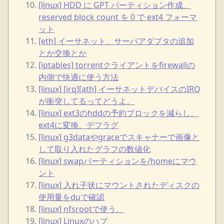
[linux] HDD に GPT パーティション作成、
reserved block count を 0 で ext4 フォーマ
ット
[eth] イーサネット、サーバアダプタの追加
とか交換とか
[iptables] torrentクライアントをfirewallの
内側で快適に使う方法
[linux] [irq][ath] イーサネットデバイスのIRQ
が衝突してるってどうよ。
[linux] ext3のhddの予約ブロックを減らし、
ext4に変換、デフラグ
[linux] g3dataやgraceでスキャナーで画像と
して取り入れたグラフの数値化
[linux] swapパーティションを/homeにマウ
ント
[linux] 入れ子状にマウントされたディスクの
使用量をduで確認
[linux] nfsrootで使う。
[linux] Linuxのハブ