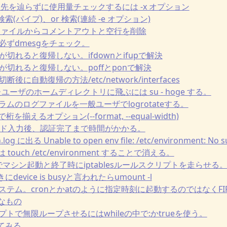
マウント先を辿らずに使用量チェックするには -x オプション
and 検索(パイプ)、or 検索(連続 -e オプション)
pで設定ファイルからコメントアウトと空行を削除
は必ずdmesgをチェック。
の接続が切れると復帰しない。ifdownとifupで解決
Eの接続が切れると復帰しない。poffとponで解決
接続切断後に自動復帰の方法/etc/network/interfaces
変わったユーザのホームディレクトリに飛ぶには su - hoge する。
ログラムのログファイルを一般ユーザでlogrotateする。
ドで桁を揃えるオプション(--format, --equal-width)
パスワード入力後、認証完了まで時間がかかる。
th.log に出る Unable to open env file: /etc/environment: No s
uch /etc/environment することで消える。
te-rc.dでマシン起動と終了時にiptablesルールスクリプトを走らせる
ときにdevice is busyと言われたらumount -l
管理システム。cronとかatのように指定時刻に起動するのではなくFI
なもの
クリプトで無限ループさせるにはwhileの中で:かtrueを使う。
かしてみる