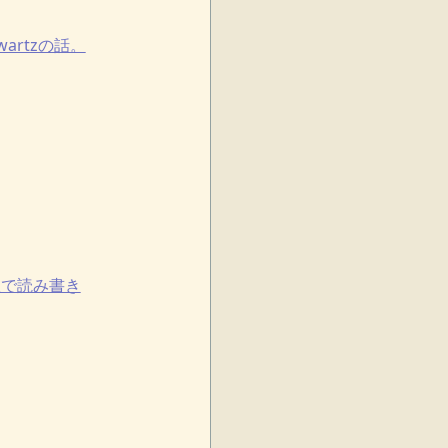
artzの話。
権限で読み書き