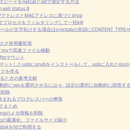
ークスピードをnetcatとddで測定する方法
h exit status 8
グからIPアドレスとMACアドレスに基づくdrop
とpkillでプロセスをフィルタリングして一括kill
のメールが文字化けする場合はcrontabの先頭にCONTENT_TYPE=text/p
ディスク使用量監視
xargsとmvで高速ファイル移動
てsftpマウント
でフォーマットしたusbにgrubをインストールして、usbに入れたiso
ディスクを作る
D等を作るときの参考文献
udeで自動的にyesを選択させるには-y、設定の選択に自動的に回答するには-
目を削除
でログに含まれるプログレスバーの整形
リンクまとめ
shでpngのメタ情報を削除
pngでpngの最適化、ファイルサイズ縮小
ub2 diskをfdで利用する