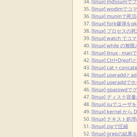
[linux] md5s
[linux] wodi
[linux] munin
[linux] fork爆弾をp
[linux] プロセ
[linux] wat
[linux] whil
[linux] linux 
[linux] Ctrl+D(
[linux] cat = concat
[linux] user
[linux] use
[linux] gpa
[linux] ディ
[linux] suでユー
[linux] kernel か
[linux] テキスト
[linux] zipで圧縮
[linux] grep