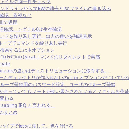
umでファイルの同一性チェック
mでコマンドラインからcdRWの消去とisoファイルの書き込み
で死活確認、監視など
killで処理
スの死活確認、シグナル0は生存確認
ch でコマンドを繰り返し実行、出力の違いを強調表示
e の無限ループでコマンドを繰り返し実行
- manで検索するには-kオプション
eof)とCtrl+C(intr)をcatコマンドのリダイレクトで実感
enate
addとadduserの違いはディストリビューションに依存する。
raddでホームディレクトリが作られないのは-m オプションがついてい
sswdでグループ登録用のパスワード設定、ユーザのグループ登録
スク容量が余っていてもiノードが使い果たされているとファイルを作
ザを変わる
ら Disabling IRQ と言われる。
処理のまとめ
の結果をパイプでlessに渡して、色を付ける