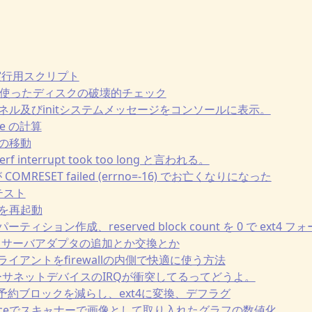
nch 実行用スクリプト
ocks を使ったディスクの破壊的チェック
のカーネル及びinitシステムメッセージをコンソールに表示。
free の計算
クの移動
 perf interrupt took too long と言われる。
X が COMRESET failed (errno=-16) でお亡くなりになった
ーテスト
ークを再起動
PT パーティション作成、reserved block count を 0 で ext4 
ット、サーバアダプタの追加とか交換とか
rrentクライアントをfirewallの内側で快適に使う方法
[ath] イーサネットデバイスのIRQが衝突してるってどうよ。
のhddの予約ブロックを減らし、ext4に変換、デフラグ
taやgraceでスキャナーで画像として取り入れたグラフの数値化