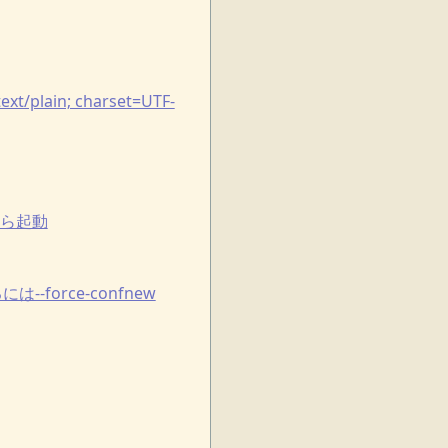
lain; charset=UTF-
から起動
-force-confnew