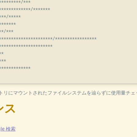
********/***

*************/*******

**/*****

******

*/***

**********************/*****************

**********************

*

**

************

トリにマウントされたファイルシステムを辿らずに使用量チェ
ンス
gle 検索