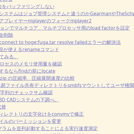
|は出力をバッファリングしない
ューシステムはジョブ管理システムと違うのかGearmanやTheSchw
ィアプレイヤーmplayerのフォークmplayer2
-lオプションでマルチコア、マルチプロセッサ用のload factorを設定
ブを全削除
t connect to hoge:fuga.tar resolve failedエラーの解決法
正規表現が使えるrenameコマンド
を使ってみる。
特定のプロセスのメモリ使用量を確認
索するならfindの前にlocate
ip2、gzip の圧縮率、圧縮展開速度の比較
Homeの簡易ファイル共有ディレクトリをsmbfsマウントしてユーザ
umで文字列のチェックサム確認
使える3D CADシステムの下調べ。
の代替
ルやディレクトリの文字化けをconvmvで修正
にファイルのパーミッションを変更
gsでプログラムを並列起動することによる実行速度測定