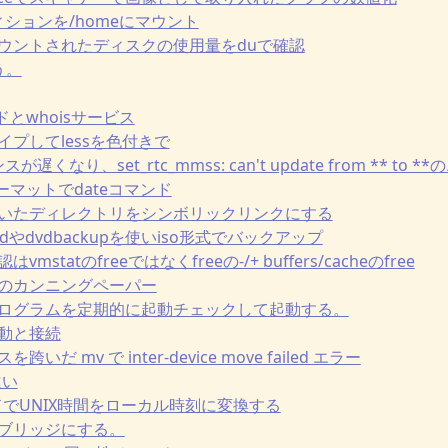
パーティションを/homeにマウント
状にマウントされたディスクの使用量をduで確認
使う。
マンドとwhoisサービス
sをパイプしてlessを色付きで
ンスが遅くなり、set_rtc_mmss: can't update from ** to *
フォーマットでdateコマンド
で使っていたディレクトリをシンボリックリンクにする
Dをddやdvdbackupを使いiso形式でバックアップ
はvmstatのfreeではなくfreeの-/+ buffers/cacheのfree
ト処理のカンニングペーパー
しないプログラムを定期的に起動チェックして起動する。
の起動と接続
を跨いだ mv で inter-device move failed エラー
の違い
 コマンドでUNIX時間をローカル時刻に変換する
ーバをブリッジにする。