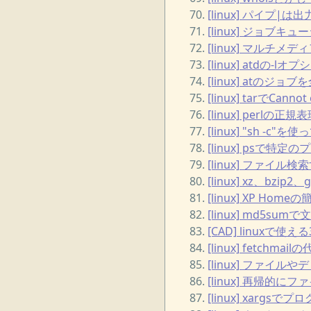
[linux] パイプ
[linux] ジョブキ
[linux] マルチメデ
[linux] atdの
[linux] atのジョ
[linux] tarでCanno
[linux] perlの
[linux] "sh -c"
[linux] psで
[linux] ファイル検
[linux] xz、bz
[linux] XP 
[linux] md5s
[CAD] linuxで
[linux] fetchmail
[linux] ファイ
[linux] 再帰的
[linux] xar