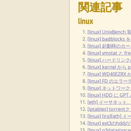
関連記事
linux
[linux] UnixBe
[linux] badbl
[linux] 起動時
[linux] vmstat と 
[linux] ハードリン
[linux] kernel から
[linux] WD40EZR
[linux] FD のエラ
[linux] ネットワ
[linux] HDD に G
[eth] イーサネ
[iptables] to
[linux] [irq]
[linux] ext3
[linux] g3da