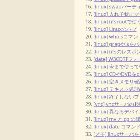
[linux] swap
[linux] 入れ子
[linux] nfsrootで
[linux] Linuxのハブ
[linux] whoisコ
[linux] grepやl
[linux] nfsのレスポ
[date] W3CDTF
[linux] 今ま
[linux] CDやDV
[linux] 空きメモリ確認
[linux] テキス
[linux] 終了
[vnc] vncサーバ
[linux] 異なるデバイス
[linux] mv と cp 
[linux] date
[メモ] linuxサ