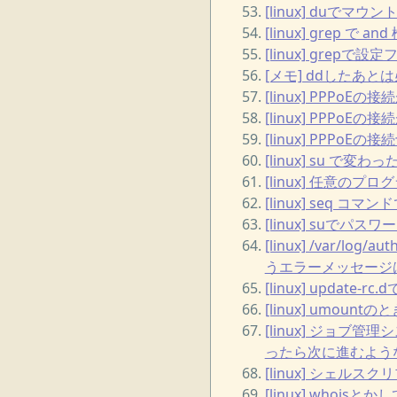
[linux] duで
[linux] grep で 
[linux] gre
[メモ] ddしたあと
[linux] PPPoE
[linux] PPPo
[linux] PPPoEの
[linux] su で
[linux] 任意のプ
[linux] seq コマン
[linux] suで
[linux] /var/log/au
うエラーメッセージは to
[linux] upda
[linux] umountの
[linux] ジョブ
ったら次に進むよう
[linux] シェルス
[linux] whoisと