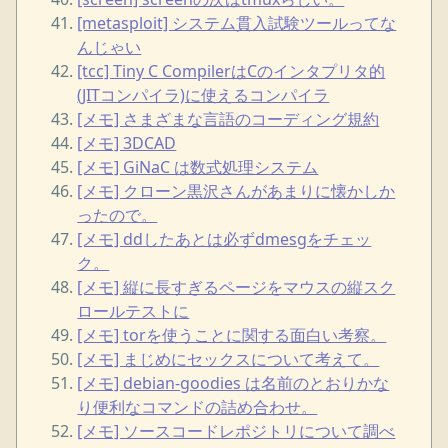
[metasploit] システム貫入試験ツールってな
んじゃい
[tcc] Tiny C CompilerはCのインタプリタ的
(JITコンパイラ)に使えるコンパイラ
[メモ] さまざまな言語のコーディング規約
[メモ] 3DCAD
[メモ] GiNaC は数式処理システム
[メモ] クローン黒沢さんがあまりに懐かしか
ったので。
[メモ] ddしたあとは必ずdmesgをチェッ
ク。
[メモ] 縦に長すぎるページをマウスの縦スク
ロールテストに
[メモ] torを使うことに関する面白い考察。
[メモ] まじめにセックスについて考えて。
[メモ] debian-goodies は名前のとおりかな
り便利なコマンドの詰め合わせ。
[メモ] ソースコードレポジトリについて調べ