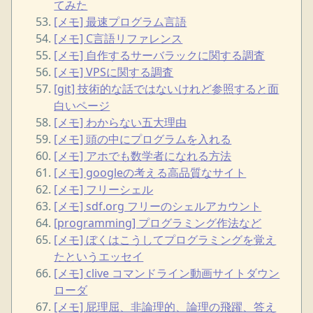
てみた
[メモ] 最速プログラム言語
[メモ] C言語リファレンス
[メモ] 自作するサーバラックに関する調査
[メモ] VPSに関する調査
[git] 技術的な話ではないけれど参照すると面
白いページ
[メモ] わからない五大理由
[メモ] 頭の中にプログラムを入れる
[メモ] アホでも数学者になれる方法
[メモ] googleの考える高品質なサイト
[メモ] フリーシェル
[メモ] sdf.org フリーのシェルアカウント
[programming] プログラミング作法など
[メモ] ぼくはこうしてプログラミングを覚え
たというエッセイ
[メモ] clive コマンドライン動画サイトダウン
ローダ
[メモ] 屁理屈、非論理的、論理の飛躍、答え