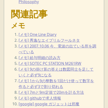
Philosophy
関連記事
メモ
[メモ] One Line Diary
[メモ] 秀逸なエイプリルフールネタ
[メモ] 2007.10.06 今、電波の出ている所を調
べている
[メモ] 給与明細の読み方
[メモ] SOTEC PC STATION M261RW
[メモ] 9の掛け算の答えは数図同士を足して
いくと必ず9になる
[メモ] 1から9の整数を1回だけ使って数字を
作ると必ず3で割り切れる
[メモ] 7mと9m定規で20mを計る方法
[メモ] githubで求人情報
[google] google ガジェットは邪魔