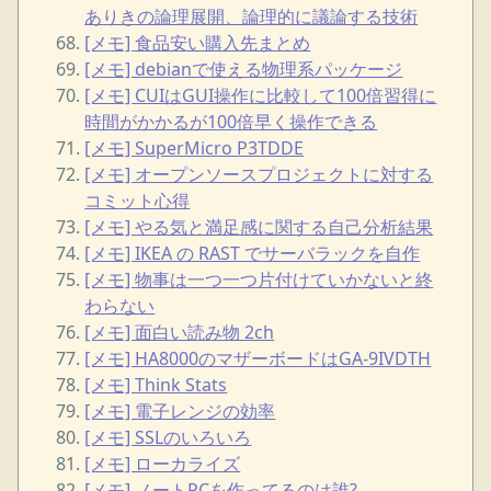
ありきの論理展開、論理的に議論する技術
[メモ] 食品安い購入先まとめ
[メモ] debianで使える物理系パッケージ
[メモ] CUIはGUI操作に比較して100倍習得に
時間がかかるが100倍早く操作できる
[メモ] SuperMicro P3TDDE
[メモ] オープンソースプロジェクトに対する
コミット心得
[メモ] やる気と満足感に関する自己分析結果
[メモ] IKEA の RAST でサーバラックを自作
[メモ] 物事は一つ一つ片付けていかないと終
わらない
[メモ] 面白い読み物 2ch
[メモ] HA8000のマザーボードはGA-9IVDTH
[メモ] Think Stats
[メモ] 電子レンジの効率
[メモ] SSLのいろいろ
[メモ] ローカライズ
[メモ] ノートPCを作ってるのは誰?