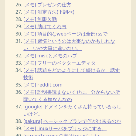
[メモ] プレゼンの仕方
[メモ] 測定方法(下調べ)
[メモ] 無限欠勤
[メモ] 助けてくれヨ
[メモ] 項目的なwebページは全部rssで
[メモ] 習慣というのは大事なのかもしれな
い、いや大事に違いない。
[メモ] miscとメモのハブ
[メモ] フリーのベクターエディタ
[メモ] 話題をどのようにして続けるか、話す
技術
[メモ] reddit.com
[メモ] 説明書読まないくせに、分からない所
聞いてくる奴なんなの
[google] ドメインをたくさん持っているらし
いけど。
[sakura] ベーシックプランで何が出来るのか
[メモ] linuxサーバをブリッジにする。
[screen] screenの次はtmuxらしい。