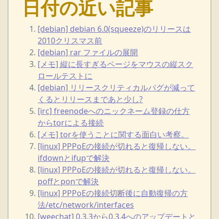
日付の近い記事
[debian] debian 6.0(squeeze)のリリースは
2010クリスマス前
[debian] rar ファイルの展開
[メモ] 縦に長すぎるページをマウスの縦スク
ロールテストに
[debian] リリースクリティカルバグが減って
くるとリリースまであと少し?
[irc] freenodeへのニックネーム登録の仕方
からtorによる接続
[メモ] torを使うことに関する面白い考察。
[linux] PPPoEの接続が切れると復帰しない。
ifdownとifupで解決
[linux] PPPoEの接続が切れると復帰しない。
poffとponで解決
[linux] PPPoEの接続切断後に自動復帰の方
法/etc/network/interfaces
[weechat] 0.3.3から0.3.4へのアップデートと