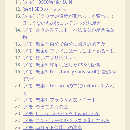
[メモ] 10000時間の法則
[seo] SEOのネタメモ
[メモ] ブラウザの設定が変わっても変わって
ほしくないものはコンテンツの見易さ
[メモ] 書き込みテスト、不法投棄の産業廃棄
物
[メモ] 懸案7: 自分で自分に書き込めるか
[メモ] 懸案6: ファイルは一つにまとめるべし
[メモ] 軽いアプリのリスト
[メモ] 懸案5: 印刷に適したCSSの提供
[メモ] 懸案3: font-family:sans-serif;は読みや
すい?
[メモ] 懸案2: textareaの中にtextareaを入れ
る
[メモ] 懸案1: ブラウザと文字コード
[メモ] 今までのものは
[メモ] hudsonとかTheSchwartzとか
[メモ] コンピュータをクラスタ化してみる
[メモ] 当サイト使用上の注意