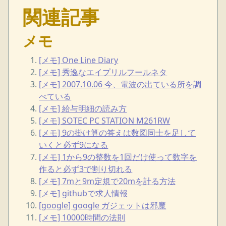
関連記事
メモ
[メモ] One Line Diary
[メモ] 秀逸なエイプリルフールネタ
[メモ] 2007.10.06 今、電波の出ている所を調
べている
[メモ] 給与明細の読み方
[メモ] SOTEC PC STATION M261RW
[メモ] 9の掛け算の答えは数図同士を足して
いくと必ず9になる
[メモ] 1から9の整数を1回だけ使って数字を
作ると必ず3で割り切れる
[メモ] 7mと9m定規で20mを計る方法
[メモ] githubで求人情報
[google] google ガジェットは邪魔
[メモ] 10000時間の法則