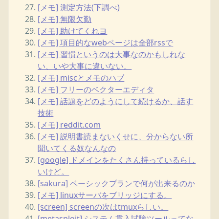
[メモ] 測定方法(下調べ)
[メモ] 無限欠勤
[メモ] 助けてくれヨ
[メモ] 項目的なwebページは全部rssで
[メモ] 習慣というのは大事なのかもしれな
い、いや大事に違いない。
[メモ] miscとメモのハブ
[メモ] フリーのベクターエディタ
[メモ] 話題をどのようにして続けるか、話す
技術
[メモ] reddit.com
[メモ] 説明書読まないくせに、分からない所
聞いてくる奴なんなの
[google] ドメインをたくさん持っているらし
いけど。
[sakura] ベーシックプランで何が出来るのか
[メモ] linuxサーバをブリッジにする。
[screen] screenの次はtmuxらしい。
[metasploit] システム貫入試験ツールってな