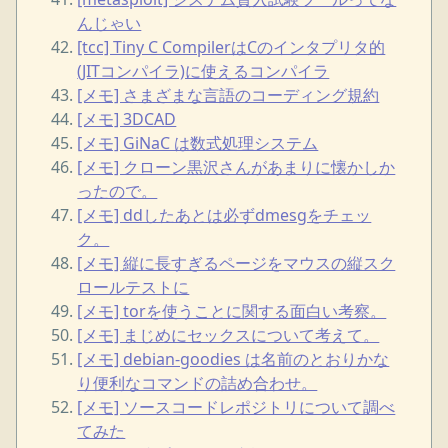
んじゃい
[tcc] Tiny C CompilerはCのインタプリタ的
(JITコンパイラ)に使えるコンパイラ
[メモ] さまざまな言語のコーディング規約
[メモ] 3DCAD
[メモ] GiNaC は数式処理システム
[メモ] クローン黒沢さんがあまりに懐かしか
ったので。
[メモ] ddしたあとは必ずdmesgをチェッ
ク。
[メモ] 縦に長すぎるページをマウスの縦スク
ロールテストに
[メモ] torを使うことに関する面白い考察。
[メモ] まじめにセックスについて考えて。
[メモ] debian-goodies は名前のとおりかな
り便利なコマンドの詰め合わせ。
[メモ] ソースコードレポジトリについて調べ
てみた