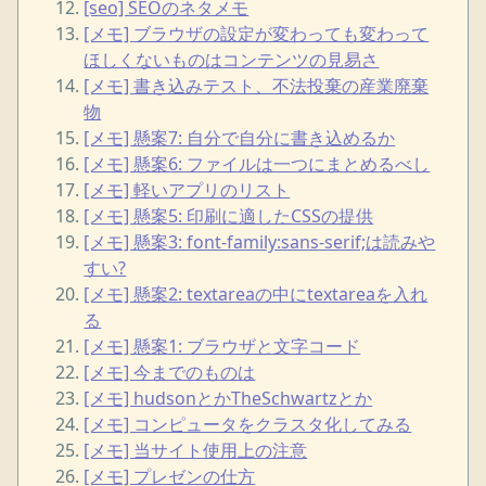
[seo] SEOのネタメモ
[メモ] ブラウザの設定が変わっても変わって
ほしくないものはコンテンツの見易さ
[メモ] 書き込みテスト、不法投棄の産業廃棄
物
[メモ] 懸案7: 自分で自分に書き込めるか
[メモ] 懸案6: ファイルは一つにまとめるべし
[メモ] 軽いアプリのリスト
[メモ] 懸案5: 印刷に適したCSSの提供
[メモ] 懸案3: font-family:sans-serif;は読みや
すい?
[メモ] 懸案2: textareaの中にtextareaを入れ
る
[メモ] 懸案1: ブラウザと文字コード
[メモ] 今までのものは
[メモ] hudsonとかTheSchwartzとか
[メモ] コンピュータをクラスタ化してみる
[メモ] 当サイト使用上の注意
[メモ] プレゼンの仕方