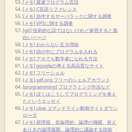
[メモ] 最速プログラム言語
[メモ] C言語リファレンス
[メモ] 自作するサーバラックに関する調査
[メモ] VPSに関する調査
[git] 技術的な話ではないけれど参照すると面
白いページ
[メモ] わからない五大理由
[メモ] 頭の中にプログラムを入れる
[メモ] アホでも数学者になれる方法
[メモ] googleの考える高品質なサイト
[メモ] フリーシェル
[メモ] sdf.org フリーのシェルアカウント
[programming] プログラミング作法など
[メモ] ぼくはこうしてプログラミングを覚え
たというエッセイ
[メモ] clive コマンドライン動画サイトダウン
ローダ
[メモ] 屁理屈、非論理的、論理の飛躍、答え
ありきの論理展開、論理的に議論する技術