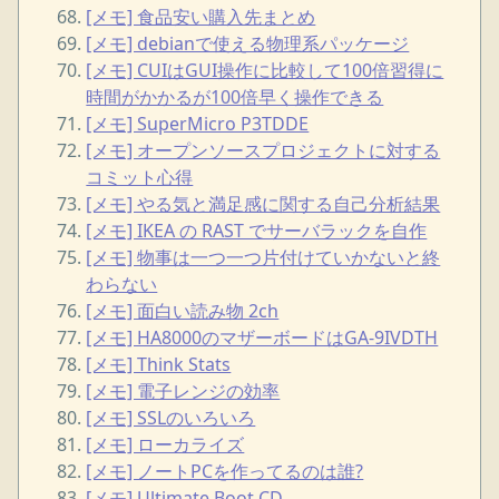
[メモ] 食品安い購入先まとめ
[メモ] debianで使える物理系パッケージ
[メモ] CUIはGUI操作に比較して100倍習得に
時間がかかるが100倍早く操作できる
[メモ] SuperMicro P3TDDE
[メモ] オープンソースプロジェクトに対する
コミット心得
[メモ] やる気と満足感に関する自己分析結果
[メモ] IKEA の RAST でサーバラックを自作
[メモ] 物事は一つ一つ片付けていかないと終
わらない
[メモ] 面白い読み物 2ch
[メモ] HA8000のマザーボードはGA-9IVDTH
[メモ] Think Stats
[メモ] 電子レンジの効率
[メモ] SSLのいろいろ
[メモ] ローカライズ
[メモ] ノートPCを作ってるのは誰?
[メモ] Ultimate Boot CD