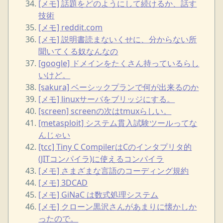
[メモ] 話題をどのようにして続けるか、話す
技術
[メモ] reddit.com
[メモ] 説明書読まないくせに、分からない所
聞いてくる奴なんなの
[google] ドメインをたくさん持っているらし
いけど。
[sakura] ベーシックプランで何が出来るのか
[メモ] linuxサーバをブリッジにする。
[screen] screenの次はtmuxらしい。
[metasploit] システム貫入試験ツールってな
んじゃい
[tcc] Tiny C CompilerはCのインタプリタ的
(JITコンパイラ)に使えるコンパイラ
[メモ] さまざまな言語のコーディング規約
[メモ] 3DCAD
[メモ] GiNaC は数式処理システム
[メモ] クローン黒沢さんがあまりに懐かしか
ったので。