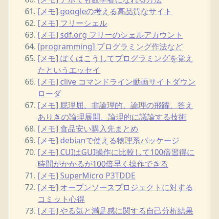
[メモ] googleの考える高品質なサイト
[メモ] フリーシェル
[メモ] sdf.org フリーのシェルアカウント
[programming] プログラミング作法など
[メモ] ぼくはこうしてプログラミングを覚え
たというエッセイ
[メモ] clive コマンドライン動画サイトダウン
ローダ
[メモ] 屁理屈、非論理的、論理の飛躍、答え
ありきの論理展開、論理的に議論する技術
[メモ] 食品安い購入先まとめ
[メモ] debianで使える物理系パッケージ
[メモ] CUIはGUI操作に比較して100倍習得に
時間がかかるが100倍早く操作できる
[メモ] SuperMicro P3TDDE
[メモ] オープンソースプロジェクトに対する
コミット心得
[メモ] やる気と満足感に関する自己分析結果