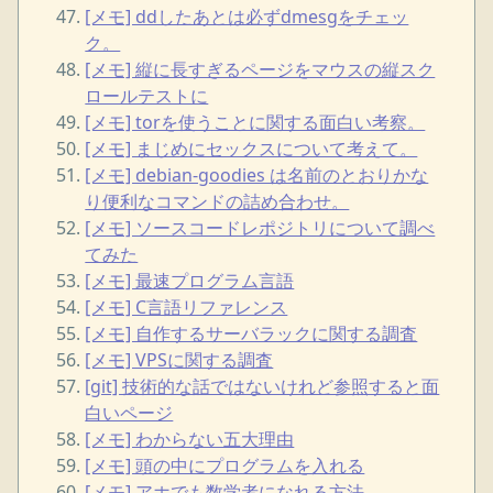
[メモ] ddしたあとは必ずdmesgをチェッ
ク。
[メモ] 縦に長すぎるページをマウスの縦スク
ロールテストに
[メモ] torを使うことに関する面白い考察。
[メモ] まじめにセックスについて考えて。
[メモ] debian-goodies は名前のとおりかな
り便利なコマンドの詰め合わせ。
[メモ] ソースコードレポジトリについて調べ
てみた
[メモ] 最速プログラム言語
[メモ] C言語リファレンス
[メモ] 自作するサーバラックに関する調査
[メモ] VPSに関する調査
[git] 技術的な話ではないけれど参照すると面
白いページ
[メモ] わからない五大理由
[メモ] 頭の中にプログラムを入れる
[メモ] アホでも数学者になれる方法