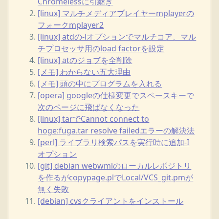
Chromelessに引継ぎ
[linux] マルチメディアプレイヤーmplayerの
フォークmplayer2
[linux] atdの-lオプションでマルチコア、マル
チプロセッサ用のload factorを設定
[linux] atのジョブを全削除
[メモ] わからない五大理由
[メモ] 頭の中にプログラムを入れる
[opera] googleの仕様変更でスペースキーで
次のページに飛ばなくなった
[linux] tarでCannot connect to
hoge:fuga.tar resolve failedエラーの解決法
[perl] ライブラリ検索パスを実行時に追加-I
オプション
[git] debian webwmlのローカルレポジトリ
を作るがcopypage.plでLocal/VCS_git.pmが
無く失敗
[debian] cvsクライアントをインストール