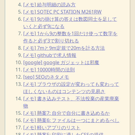
[メモ] 給与明細の読み方
[メモ] SOTEC PC STATION M261RW
[メモ] 9の掛け算の答えは数図同士を足して
いくと必ず9になる
[メモ] 1から9の整数を1回だけ使って数字を
作ると必ず3で割り切れる
[メモ] 7mと9m定規で20mを計る方法
[メモ] githubで求人情報
[google] google ガジェットは邪魔
[メモ] 10000時間の法則
[seo] SEOのネタメモ
[メモ] ブラウザの設定が変わっても変わって
ほしくないものはコンテンツの見易さ
[メモ] 書き込みテスト、不法投棄の産業廃棄
物
[メモ] 懸案7: 自分で自分に書き込めるか
[メモ] 懸案6: ファイルは一つにまとめるべし
[メモ] 軽いアプリのリスト
[メモ] 懸案5: 印刷に適したCSSの提供