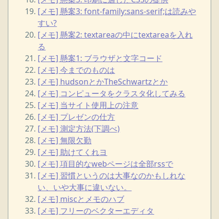
[メモ] 懸案3: font-family:sans-serif;は読みや
すい?
[メモ] 懸案2: textareaの中にtextareaを入れ
る
[メモ] 懸案1: ブラウザと文字コード
[メモ] 今までのものは
[メモ] hudsonとかTheSchwartzとか
[メモ] コンピュータをクラスタ化してみる
[メモ] 当サイト使用上の注意
[メモ] プレゼンの仕方
[メモ] 測定方法(下調べ)
[メモ] 無限欠勤
[メモ] 助けてくれヨ
[メモ] 項目的なwebページは全部rssで
[メモ] 習慣というのは大事なのかもしれな
い、いや大事に違いない。
[メモ] miscとメモのハブ
[メモ] フリーのベクターエディタ