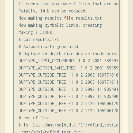
It seems like you have 8 files that are not uniqu
Totally, 14 b can be reduced.

Now making results file results.txt

Now making symbolic links. creating

Making 7 links.

$ cat results.txt

# Automatically generated

# duptype id depth size device inode priority nam
DUPTYPE_FIRST_OCCURRENCE 1 0 2 2081 55959555 1 .
DUPTYPE_WITHIN_SAME_TREE -1 0 2 2081 55959554 1 
DUPTYPE_OUTSIDE_TREE -1 0 2 2065 169771010 2 ./m
DUPTYPE_OUTSIDE_TREE -1 0 2 2065 169771011 2 ./m
DUPTYPE_OUTSIDE_TREE -1 0 2 2097 111935491 3 ./m
DUPTYPE_OUTSIDE_TREE -1 0 2 2097 111935490 3 ./m
DUPTYPE_OUTSIDE_TREE -1 0 2 2129 105906179 4 ./m
DUPTYPE_OUTSIDE_TREE -1 0 2 2129 105906178 4 ./m
# end of file

$ ls -lai ./mnt/sd{b,d,e,f}1/rdfind_test_dir

./mnt/sdb1/rdfind_test_dir:
