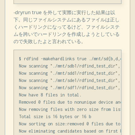
-dryrun true を外して実際に実行した結果は以
下。同じファイルシステムにあるファイルは正し
くハードリンクになってるけど、ファイルシステ
ムを跨いでハードリンクを作成しようとしている
ので失敗したよと言われている。
$ rdfind -makehardlinks true ./mnt/sd{b,d,e,f}1/
Now scanning "./mnt/sdb1/rdfind_test_dir", found 
Now scanning "./mnt/sdd1/rdfind_test_dir", found 
Now scanning "./mnt/sde1/rdfind_test_dir", found 
Now scanning "./mnt/sdf1/rdfind_test_dir", found 
Now have 8 files in total.

Removed 0 files due to nonunique device and inode
Now removing files with zero size from list...re
Total size is 16 bytes or 16 b

Now sorting on size:removed 0 files due to uniqu
Now eliminating candidates based on first bytes: