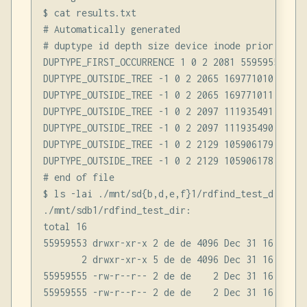
$ cat results.txt

# Automatically generated

# duptype id depth size device inode priority nam
DUPTYPE_FIRST_OCCURRENCE 1 0 2 2081 55959555 1 .
DUPTYPE_OUTSIDE_TREE -1 0 2 2065 169771010 2 ./m
DUPTYPE_OUTSIDE_TREE -1 0 2 2065 169771011 2 ./m
DUPTYPE_OUTSIDE_TREE -1 0 2 2097 111935491 3 ./m
DUPTYPE_OUTSIDE_TREE -1 0 2 2097 111935490 3 ./m
DUPTYPE_OUTSIDE_TREE -1 0 2 2129 105906179 4 ./m
DUPTYPE_OUTSIDE_TREE -1 0 2 2129 105906178 4 ./m
# end of file

$ ls -lai ./mnt/sd{b,d,e,f}1/rdfind_test_dir

./mnt/sdb1/rdfind_test_dir:

total 16

55959553 drwxr-xr-x 2 de de 4096 Dec 31 16:27 .

       2 drwxr-xr-x 5 de de 4096 Dec 31 16:25 ..

55959555 -rw-r--r-- 2 de de    2 Dec 31 16:26 rd
55959555 -rw-r--r-- 2 de de    2 Dec 31 16:26 rd