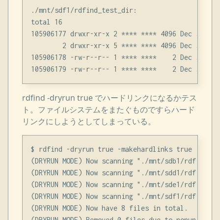
./mnt/sdf1/rdfind_test_dir:

total 16

105906177 drwxr-xr-x 2 **** **** 4096 Dec 31 16:2
        2 drwxr-xr-x 5 **** **** 4096 Dec 31 16:2
105906178 -rw-r--r-- 1 **** ****    2 Dec 31 16:
rdfind -dryrun true でハードリンクになるかテス
ト。ファイルシステムをまたぐものですらハード
リンクにしようとしてしまっている。
$ rdfind -dryrun true -makehardlinks true ./mnt/
(DRYRUN MODE) Now scanning "./mnt/sdb1/rdfind_te
(DRYRUN MODE) Now scanning "./mnt/sdd1/rdfind_te
(DRYRUN MODE) Now scanning "./mnt/sde1/rdfind_te
(DRYRUN MODE) Now scanning "./mnt/sdf1/rdfind_te
(DRYRUN MODE) Now have 8 files in total.

(DRYRUN MODE) Removed 0 files due to nonunique d