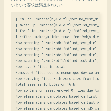
いという要求は満足されない。
$ rm -fr ./mnt/sd{b,d,e,f}1/rdfind_test_dir

$ mkdir -p ./mnt/sd{b,d,e,f}1/rdfind_test_dir

$ for I in ./mnt/sd{b,d,e,f}1/rdfind_test_dir/rd
$ rdfind -makesymlinks true ./mnt/sd{b,d,e,f}1/r
Now scanning "./mnt/sdb1/rdfind_test_dir", found 
Now scanning "./mnt/sdd1/rdfind_test_dir", found 
Now scanning "./mnt/sde1/rdfind_test_dir", found 
Now scanning "./mnt/sdf1/rdfind_test_dir", found 
Now have 8 files in total.

Removed 0 files due to nonunique device and inode
Now removing files with zero size from list...re
Total size is 16 bytes or 16 b

Now sorting on size:removed 0 files due to uniqu
Now eliminating candidates based on first bytes:
Now eliminating candidates based on last bytes:r
Now eliminating candidates based on md5 checksum