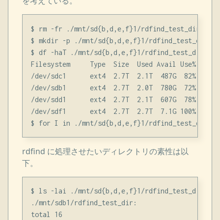
を考えている。
$ rm -fr ./mnt/sd{b,d,e,f}1/rdfind_test_dir

$ mkdir -p ./mnt/sd{b,d,e,f}1/rdfind_test_dir

$ df -haT ./mnt/sd{b,d,e,f}1/rdfind_test_dir

Filesystem     Type  Size  Used Avail Use% Mounte
/dev/sdc1      ext4  2.7T  2.1T  487G  82% /****
/dev/sdb1      ext4  2.7T  2.0T  780G  72% /****
/dev/sdd1      ext4  2.7T  2.1T  607G  78% /****
/dev/sdf1      ext4  2.7T  2.7T  7.1G 100% /****
rdfind に処理させたいディレクトリの素性は以
下。
$ ls -lai ./mnt/sd{b,d,e,f}1/rdfind_test_dir

./mnt/sdb1/rdfind_test_dir:

total 16
