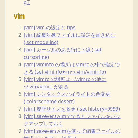
gT
vim
[vim] vim の設定と tips
[vim] 編集対象ファイルに設定を書き込む
(:set modeline)
[vim] カーソルのある行に下線 (:set
cursorline)
[vim] viminfo の場所は vimrc の中で指定で
きる (set viminfo+=n~/.vim/viminfo)
[vim] vimrc の場所は ~/.vimrc の他に
~/.vim/vimrc がある
[vim] シンタックスハイライトの色変更
(:colorscheme desert)
[vim] 履歴サイズを変更 (:set history=9999)
[vim] savevers.vimでできたファイルをバッ
クアップしておく
[vim] savevers.vimを使って編集ファイルの