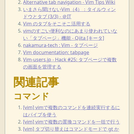
Alternative tab navigation - Vim Tips Wiki
いまさら聞けないVim（4）：タイルウィン
ドウとタブ (3/3) - ＠IT
Vim のタブをそこそこ活用する
vimのすごい便利なのにあまり使われていな
い「タブページ」機能 - Qiita [キータ]
nakamura-tech : Vim - タブページ
Vim documentation: tabpage
Vim-users.jp - Hack #25: タブページで複数
の画面を管理する
関連記事
コマンド
[vim] vimで複数のコマンドを連続実行するに
はパイプを使う
[vim] vimで複数の置換コマンドを一括で行う
[vim] タブ切り替えはコマンドモードで gt か