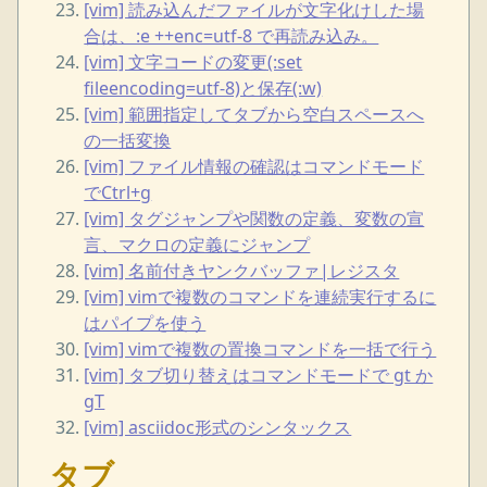
[vim] 読み込んだファイルが文字化けした場
合は、:e ++enc=utf-8 で再読み込み。
[vim] 文字コードの変更(:set
fileencoding=utf-8)と保存(:w)
[vim] 範囲指定してタブから空白スペースへ
の一括変換
[vim] ファイル情報の確認はコマンドモード
でCtrl+g
[vim] タグジャンプや関数の定義、変数の宣
言、マクロの定義にジャンプ
[vim] 名前付きヤンクバッファ|レジスタ
[vim] vimで複数のコマンドを連続実行するに
はパイプを使う
[vim] vimで複数の置換コマンドを一括で行う
[vim] タブ切り替えはコマンドモードで gt か
gT
[vim] asciidoc形式のシンタックス
タブ