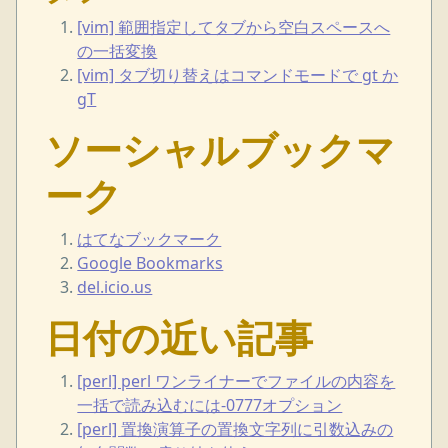
[vim] 範囲指定してタブから空白スペースへ
の一括変換
[vim] タブ切り替えはコマンドモードで gt か
gT
ソーシャルブックマ
ーク
はてなブックマーク
Google Bookmarks
del.icio.us
日付の近い記事
[perl] perl ワンライナーでファイルの内容を
一括で読み込むには-0777オプション
[perl] 置換演算子の置換文字列に引数込みの