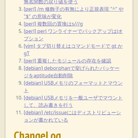
無名関数の戻り値を使う
[perl] /m 修飾子の有無により正規表現 "^" や
"$" の意味が変化
[perl] 複数回の置換はs///g
[perl] perl ワンライナーでバックアップはiオ
プション
[vim] タブ切り替えはコマンドモードで gt か
gT
[perl] 重複したモジュールの存在を確認
[debian] deborphanで挙げられたパッケー
ジをaptitude自動削除
[debian] USBメモリのフォーマットとマウン
ト
[debian] USBメモリを一般ユーザでマウント
して、読み書きを行う
[debian] /etc/issueにはディストリビューシ
ョンが書かれている
ChangeLog