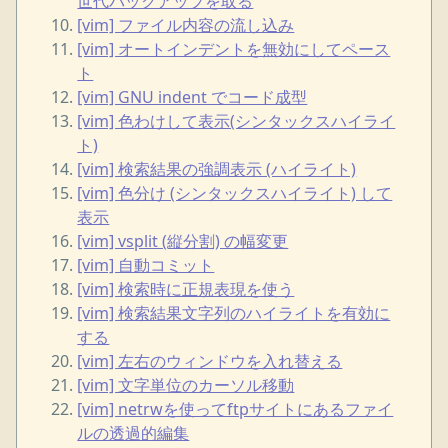
世代バックアップを取る
[vim] ファイル内容の流し込み
[vim] オートインデントを無効にしてペース
ト
[vim] GNU indent でコード成型
[vim] 色わけして表示(シンタックスハイライ
ト)
[vim] 検索結果の強調表示 (ハイライト)
[vim] 色分け (シンタックスハイライト) して
表示
[vim] vsplit (縦分割) の幅変更
[vim] 自動コミット
[vim] 検索時に正規表現を使う
[vim] 検索結果文字列のハイライトを有効に
する
[vim] 左右のウィンドウを入れ替える
[vim] 文字単位のカーソル移動
[vim] netrwを使ってftpサイトにあるファイ
ルの透過的編集