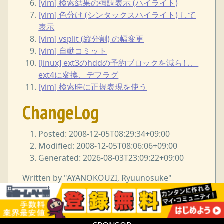
[vim] 検索結果の強調表示 (ハイライト)
[vim] 色分け (シンタックスハイライト) して
表示
[vim] vsplit (縦分割) の幅変更
[vim] 自動コミット
[linux] ext3のhddの予約ブロックを減らし、
ext4に変換、デフラグ
[vim] 検索時に正規表現を使う
ChangeLog
Posted: 2008-12-05T08:29:34+09:00
Modified: 2008-12-05T08:06:06+09:00
Generated: 2026-08-03T23:09:22+09:00
Written by "AYANOKOUZI, Ryuunosuke"
<i38w7i3@yahoo.co.jp> under GNU Free
Documentation License.