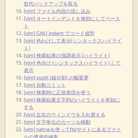
世代バックアップを取る
[vim] ファイル内容の流し込み
[vim] オートインデントを無効にしてペース
ト
[vim] GNU indent でコード成型
[vim] 色わけして表示(シンタックスハイライ
ト)
[vim] 検索結果の強調表示 (ハイライト)
[vim] 色分け (シンタックスハイライト) して
表示
[vim] vsplit (縦分割) の幅変更
[vim] 自動コミット
[vim] 検索時に正規表現を使う
[vim] 検索結果文字列のハイライトを有効に
する
[vim] 左右のウィンドウを入れ替える
[vim] 文字単位のカーソル移動
[vim] netrwを使ってftpサイトにあるファイ
ルの透過的編集