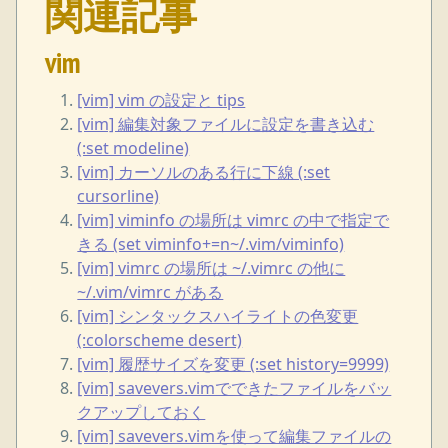
関連記事
vim
[vim] vim の設定と tips
[vim] 編集対象ファイルに設定を書き込む
(:set modeline)
[vim] カーソルのある行に下線 (:set
cursorline)
[vim] viminfo の場所は vimrc の中で指定で
きる (set viminfo+=n~/.vim/viminfo)
[vim] vimrc の場所は ~/.vimrc の他に
~/.vim/vimrc がある
[vim] シンタックスハイライトの色変更
(:colorscheme desert)
[vim] 履歴サイズを変更 (:set history=9999)
[vim] savevers.vimでできたファイルをバッ
クアップしておく
[vim] savevers.vimを使って編集ファイルの