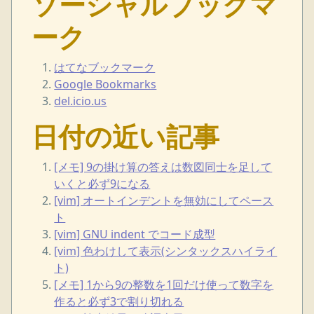
ソーシャルブックマ
ーク
はてなブックマーク
Google Bookmarks
del.icio.us
日付の近い記事
[メモ] 9の掛け算の答えは数図同士を足して
いくと必ず9になる
[vim] オートインデントを無効にしてペース
ト
[vim] GNU indent でコード成型
[vim] 色わけして表示(シンタックスハイライ
ト)
[メモ] 1から9の整数を1回だけ使って数字を
作ると必ず3で割り切れる