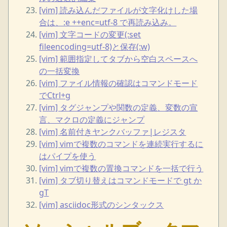
[vim] 読み込んだファイルが文字化けした場
合は、:e ++enc=utf-8 で再読み込み。
[vim] 文字コードの変更(:set
fileencoding=utf-8)と保存(:w)
[vim] 範囲指定してタブから空白スペースへ
の一括変換
[vim] ファイル情報の確認はコマンドモード
でCtrl+g
[vim] タグジャンプや関数の定義、変数の宣
言、マクロの定義にジャンプ
[vim] 名前付きヤンクバッファ|レジスタ
[vim] vimで複数のコマンドを連続実行するに
はパイプを使う
[vim] vimで複数の置換コマンドを一括で行う
[vim] タブ切り替えはコマンドモードで gt か
gT
[vim] asciidoc形式のシンタックス