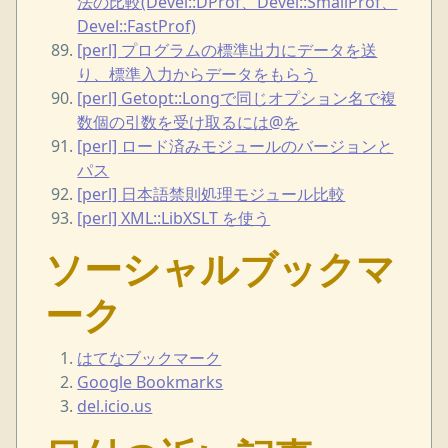
法の比較(Devel::DProf、Devel::SmallProf、
Devel::FastProf)
[perl] プログラムの標準出力にデータを送
り、標準入力からデータをもらう
[perl] Getopt::Longで同じオプション名で複
数個の引数を受け取るには@を
[perl] ロード済みモジュールのバージョンと
パス
[perl] 日本語禁則処理モジュール比較
[perl] XML::LibXSLT を使う
ソーシャルブックマ
ーク
はてなブックマーク
Google Bookmarks
del.icio.us