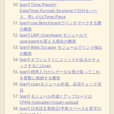
[perl] Time::Pieceや
DateTime::Format::Strptimeで日付をパー
ス、早いのはTime::Piece
[perl] use Benchmarkでベンチマークする際
の雛形
[perl] LWP::UserAgent モジュールで
useragentを変える場合の雛形
[perl] Web::Scraper モジュールでリンク抽出
の雛形
[perl] オブジェクトにメソッドがあるかチェ
ックするにはcan
[perl] 標準入力からデータを受け取ってこれ
を変数に格納する雛形
[perl] cpanモジュール作成、必須チェック項
目
[perl] モジュール作成とアップロードは
CPAN::Uploaderのcpan-upload
[perl] 日本語文章校正(半角スペースを英字の