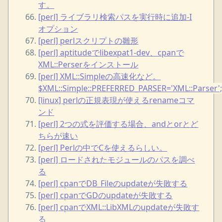
す。
[perl] ライブラリ検索パスを実行時に追加-I
オプション
[perl] perlスクリプトの雛形
[perl] aptitudeでlibexpat1-dev、cpanで
XML::Perserをインストール
[perl] XML::Simpleの高速化など。
$XML::Simple::PREFERRED_PARSER='XML::Parser'
[linux] perlの正規表現が使えるrenameコマ
ンド
[perl] 2つの式を評価する場合、andとorとど
ちらが速い
[perl] Perlの中でCを使えるらしい。
[perl] ロードされたモジュールのパスを調べ
る
[perl] cpanでDB_Fileのupdateが失敗する
[perl] cpanでGDのupdateが失敗する
[perl] cpanでXML::LibXMLのupdateが失敗す
る