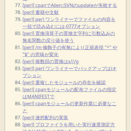
[perl] cpanでAlien::SVNのupdateが失敗する
[perl] 書籍や文献
[perl] perl ワンライナーでファイルの内容を
一括で読み込むには-0777オプション
[perl] 置換演算子の置換文字列に引数込みの
無名関数の戻り値を使う
[perl] /m 修飾子の有無により正規表現 "^" や
"$" の意味が変化
[perl] 複数回の置換はs///g
[perl] perl ワンライナーでバックアップはiオ
プション
[perl] 重複したモジュールの存在を確認
[perl] cpanモジュールの配布ファイルの指定
はMANIFESTで
[perl] cpanモジュールの更新作業に必要なこ
と
[perl] 連想配列の実装
[perl] プロファイラを用いた実行速度測定方