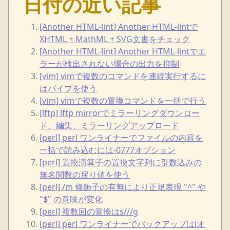
日付の近い記事
[Another HTML-lint] Another HTML-lintで
XHTML + MathML + SVG文書をチェック
[Another HTML-lint] Another HTML-lintでエ
ラーが検出されない場合の出力を抑制
[vim] vimで複数のコマンドを連続実行するに
はパイプを使う
[vim] vimで複数の置換コマンドを一括で行う
[lftp] lftp mirrorでミラーリングダウンロー
ド、編集、ミラーリングアップロード
[perl] perl ワンライナーでファイルの内容を
一括で読み込むには-0777オプション
[perl] 置換演算子の置換文字列に引数込みの
無名関数の戻り値を使う
[perl] /m 修飾子の有無により正規表現 "^" や
"$" の意味が変化
[perl] 複数回の置換はs///g
[perl] perl ワンライナーでバックアップはiオ