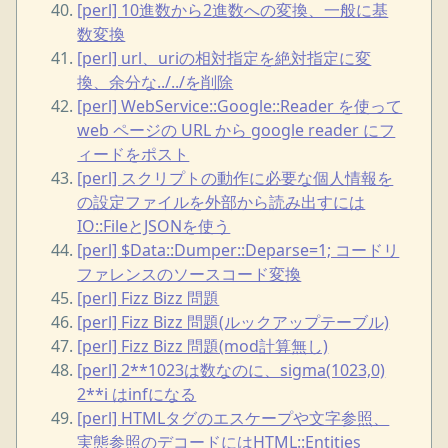
[perl] 10進数から2進数への変換、一般に基
数変換
[perl] url、uriの相対指定を絶対指定に変
換、余分な../../を削除
[perl] WebService::Google::Reader を使って
web ページの URL から google reader にフ
ィードをポスト
[perl] スクリプトの動作に必要な個人情報を
の設定ファイルを外部から読み出すには
IO::FileとJSONを使う
[perl] $Data::Dumper::Deparse=1; コードリ
ファレンスのソースコード変換
[perl] Fizz Bizz 問題
[perl] Fizz Bizz 問題(ルックアップテーブル)
[perl] Fizz Bizz 問題(mod計算無し)
[perl] 2**1023は数なのに、sigma(1023,0)
2**i はinfになる
[perl] HTMLタグのエスケープや文字参照、
実態参照のデコードにはHTML::Entities