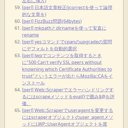
左右に挿入)
[perl] 日本語文章校正(jcorrectを使って論理
的な文章を)
[perl] FizzBuzz問題(64bytes)
[perl] mkpathとdirnameを使って安直に
rename
[perl] yesコマンドでcpanのupgradeの質問
にデフォルトを自動的選択
[perl] lwpでコンテンツを取得するとき
に"500 Can't verify SSL peers without
knowning which Certificate Authorities to
trust"というエラーが出たらMozilla::CAをイ
ンストール
[perl] Web::Scraperでエラーハンドリングす
るにはscrapeメソッドをeval{}で囲み$@を評
価。
[perl] Web::Scraperでuseragentを変更する
にはscraperオブジェクトのuser_agentメソ
ッドにLWP::UserAgentオブジェクトを渡