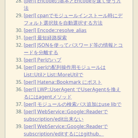
[perl] Encodeの基本とEncodeを速く使う方
法
[perl] cpanでモジュールインストール時にデ
フォルト選択肢を自動選択する方法
[perl] Encode::resolve_alias
[perl] 最短経路探索
[perl] JSONを使ってパスワード等の情報とコ
ードを分離する
[perl] Perlのハブ
[perl] perlの配列操作用モジュールは
List::UtilとList::MoreUtilで
[perl] Hatena::Bookmark にポスト
[perl] LWP::UserAgent でUserAgentを換え
るにはagentメソッド
[perl] モジュールの検索パス追加はuse libで
[perl] WebService::Google::Readerで
subscription/edit出来ない
[perl] WebService::Google::Readerで
subscription/editするにはgithub。