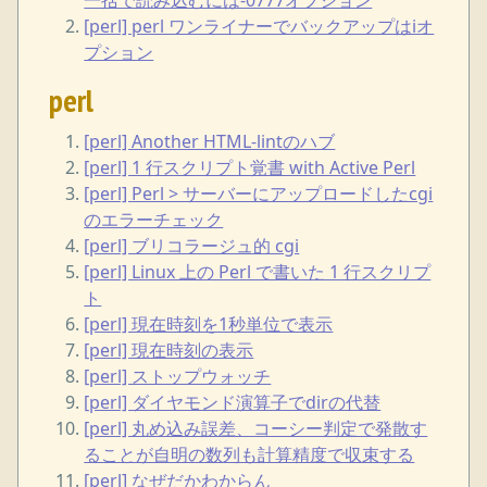
[perl] perl ワンライナーでバックアップはiオ
プション
perl
[perl] Another HTML-lintのハブ
[perl] 1 行スクリプト覚書 with Active Perl
[perl] Perl > サーバーにアップロードしたcgi
のエラーチェック
[perl] ブリコラージュ的 cgi
[perl] Linux 上の Perl で書いた 1 行スクリプ
ト
[perl] 現在時刻を1秒単位で表示
[perl] 現在時刻の表示
[perl] ストップウォッチ
[perl] ダイヤモンド演算子でdirの代替
[perl] 丸め込み誤差、コーシー判定で発散す
ることが自明の数列も計算精度で収束する
[perl] なぜだかわからん