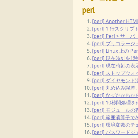
perl
[perl] Another HT
[perl] 1 行スクリプト覚
[perl] Perl 
[perl] ブリコラージュ
[perl] Linux 上の
[perl] 現在時刻を
[perl] 現在時刻の表
[perl] ストップウォ
[perl] ダイヤモン
[perl] 丸め込
[perl] なぜだかわか
[perl] 10秒間処理
[perl] モジュール
[perl] 範囲演算子
[perl] 環境変数の
[perl] パスワード