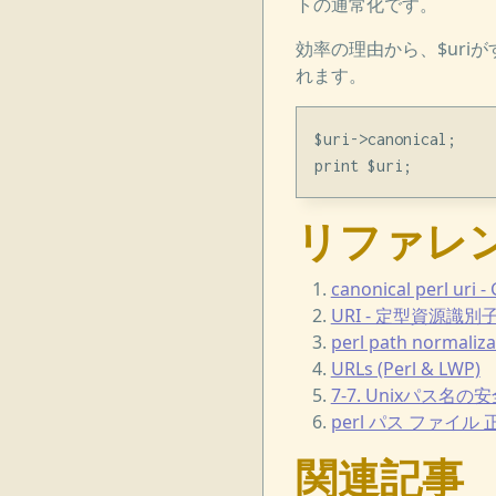
トの通常化です。
効率の理由から、$ur
れます。
$uri->canonical;

リファレ
canonical perl uri 
URI - 定型資源識別子（
perl path normaliz
URLs (Perl & LWP)
7-7. Unixパス名の
perl パス ファイル 正
関連記事