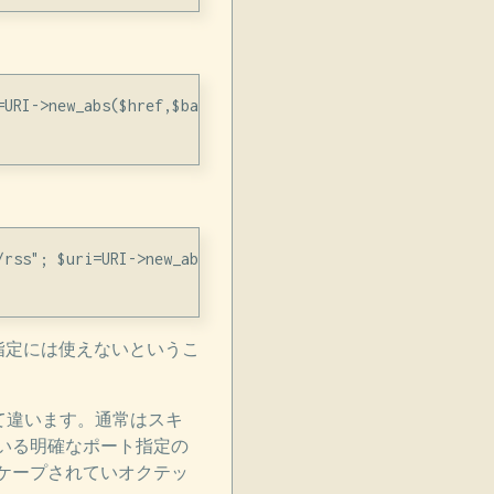
URI->new_abs($href,$base); print $uri;'

rss"; $uri=URI->new_abs($href,$base); print $uri;'

指定には使えないというこ
て違います。通常はスキ
いる明確なポート指定の
ケープされていオクテッ