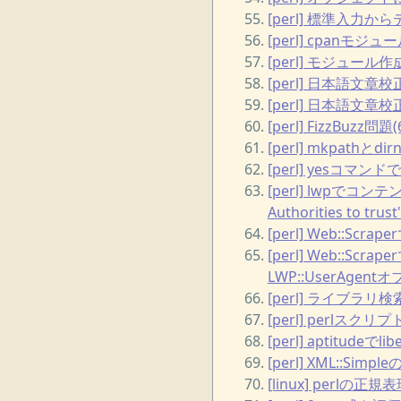
[perl] 標準入
[perl] cpan
[perl] モジュール作
[perl] 日本語文
[perl] 日本語文章校
[perl] FizzBuzz問題(
[perl] mkpathと
[perl] yesコマ
[perl] lwpでコンテンツ
Authorities to
[perl] Web::S
[perl] Web::Sc
LWP::UserAge
[perl] ライブラ
[perl] perlスクリ
[perl] aptitude
[perl] XML::Simp
[linux] perlの