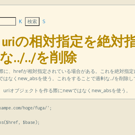
K
S
 url、uriの相対指定を絶
../../を削除
する際に、hrefが相対指定されている場合がある。これを絶対指定
ではなくnew_absを使う。これをすることで過剰な../を削除
uriオブジェクトを作る際にnewではなくnew_absを使う。
xampe.com/hoge/fuga/';

s($href, $base);
