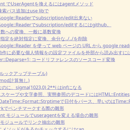
erAgent でUserAgentを換えるにはagentメソッド
検索パス追加はuse libで
::Google::Readerでsubscription/edit出来ない
::Google::Readerでsubscription/editするにはgithub。
から2進数への変換、一般に基数変換
iの相対指定を絶対指定に変換、余分な../../を削除
ce::Google::Reader を使って web ページの URL から google
トの動作に必要な個人情報をの設定ファイルを外部から読み出すにはIO:
:Dumper::Deparse=1; コードリファレンスのソースコード変換
zz 問題(ルックアップテーブル)
 問題(mod計算無し)
数なのに、sigma(1023,0) 2**i はinfになる
グのエスケープや文字参照、実態参照のデコードにはHTML::Entities
ceやDateTime::Format::Strptimeで日付をパース、早いのはTime::P
nchmarkでベンチマークする際の雛形
erAgent モジュールでuseragentを変える場合の雛形
craper モジュールでリンク抽出の雛形
クトにメソッドがあるかチェックするにはcan