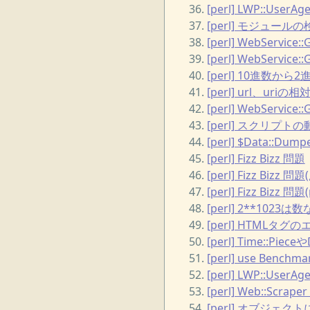
[perl] LWP::Us
[perl] モジュールの
[perl] WebService
[perl] WebService
[perl] 10進数
[perl] url、ur
[perl] WebServi
[perl] スクリプ
[perl] $Data:
[perl] Fizz Bizz 問題
[perl] Fizz Bi
[perl] Fizz Bizz
[perl] 2**1023は
[perl] HTMLタ
[perl] Time::Pie
[perl] use Be
[perl] LWP::Us
[perl] Web::S
[perl] オブジェ