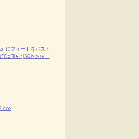
 reader にフィードをポスト
:FileとJSONを使う
iece