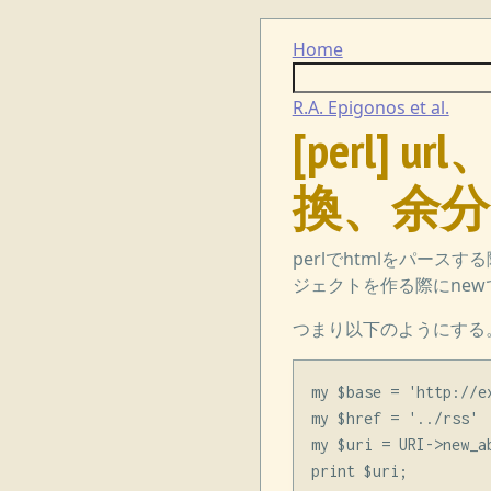
Home
R.A. Epigonos et al.
[perl]
換、余分な
perlでhtmlをパース
ジェクトを作る際にnew
つまり以下のようにする。
my $base = 'http://e
my $href = '../rss'

my $uri = URI->new_ab