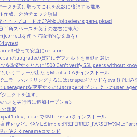
力からデータを受け取ってこれを変数に格納する雛形
モジュール作成、必須チェック項目
成とアップロードはCPAN::Uploaderのcpan-upload
章校正(半角スペースを英字の左右に挿入)
正(jcorrectを使って論理的な文章を)
64bytes)
dirnameを使って安直にrename
ンドでcpanのupgradeの質問にデフォルトを自動的選択
を取得するときに"500 Can't verify SSL peers without knowni
 trust"というエラーが出たらMozilla::CAをインストール
craperでエラーハンドリングするにはscrapeメソッドをeval{}で囲
raperでuseragentを変更するにはscraperオブジェクトのuser_a
ntオブジェクトを渡す。
リ検索パスを実行時に追加-Iオプション
プトの雛形
でlibexpat1-dev、cpanでXML::Perserをインストール
leの高速化など。$XML::Simple::PREFERRED_PARSER='XML::Parse
正規表現が使えるrenameコマンド