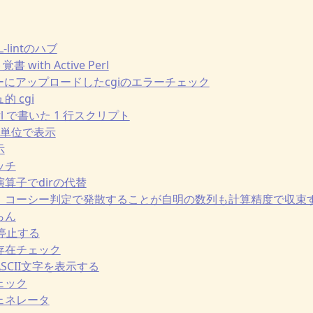
ML-lintのハブ
書 with Active Perl
> サーバーにアップロードしたcgiのエラーチェック
的 cgi
 Perl で書いた 1 行スクリプト
1秒単位で表示
示
ッチ
ド演算子でdirの代替
み誤差、コーシー判定で発散することが自明の数列も計算精度で収束
らん
を停止する
の存在チェック
でASCII文字を表示する
チェック
ジェネレータ