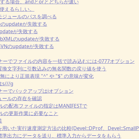
を評価する場合、andとorとどちらが速い
でCを使えるらしい。
れたモジュールのパスを調べる
Fileのupdateが失敗する
のupdateが失敗する
::LibXMLのupdateが失敗する
en::SVNのupdateが失敗する
 ワンライナーでファイルの内容を一括で読み込むには-0777オプション
算子の置換文字列に引数込みの無名関数の戻り値を使う
の有無により正規表現 "^" や "$" の意味が変化
s///g
ワンライナーでバックアップはiオプション
モジュールの存在を確認
ジュールの配布ファイルの指定はMANIFESTで
モジュールの更新作業に必要なこと
装
用いた実行速度測定方法の比較(Devel::DProf、Devel::SmallProf、
ラムの標準出力にデータを送り、標準入力からデータをもらう