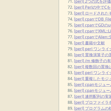
[perl] 2つの式
[perl] Perlの中
[perl] ロードさ
[perl] cpanでDB_
[perl] cpanでGD
[perl] cpanでXML
[perl] cpanでAli
[perl] 書籍や文献
[perl] perl
[perl] 置換演
[perl] /m 修飾子
[perl] 複数回の置換は
[perl] perl 
[perl] 重複した
[perl] cpanモ
[perl] cpan
[perl] 連想配列の実
[perl] プロファイラを
[perl] プログ