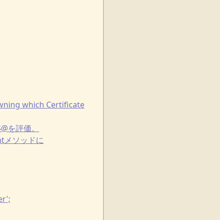
ng which Certificate
み$@を評価。
gentメソッドに
r';