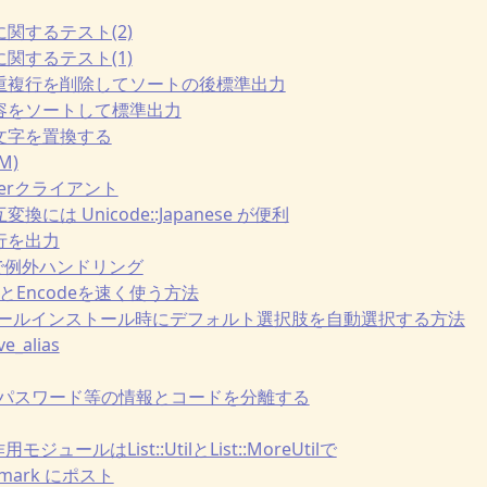
スに関するテスト(2)
スに関するテスト(1)
ル中の重複行を削除してソートの後標準出力
の内容をソートして標準出力
中の文字を置換する
M)
witterクライアント
変換には Unicode::Japanese が便利
む行を出力
tter で例外ハンドリング
の基本とEncodeを速く使う方法
nでモジュールインストール時にデフォルト選択肢を自動選択する方法
ve_alias
を使ってパスワード等の情報とコードを分離する
作用モジュールはList::UtilとList::MoreUtilで
ookmark にポスト