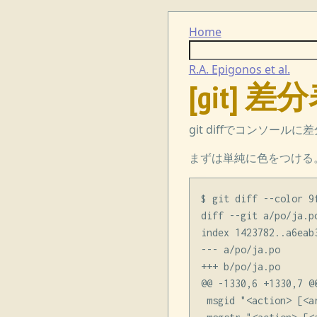
Home
R.A. Epigonos et al.
[git] 
git diffでコンソ
まずは単純に色をつける。git 
$ git diff --color 9
diff --git a/po/ja.po
index 1423782..a6eab3
--- a/po/ja.po

+++ b/po/ja.po

@@ -1330,6 +1330,
 msgid "<action> [<ar