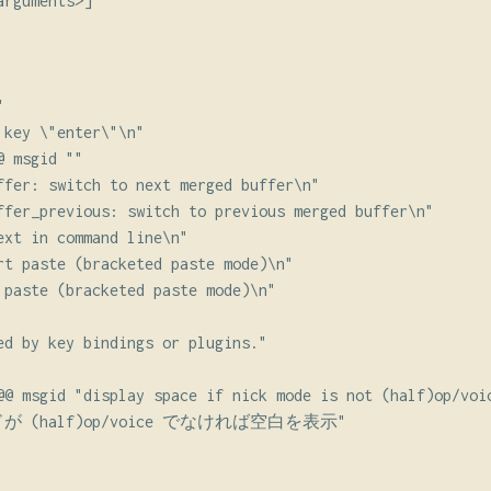
rguments>]"



key \"enter\"\n"

 msgid ""

ffer: switch to next merged buffer\n"

ffer_previous: switch to previous merged buffer\n"

ext in command line\n"

rt paste (bracketed paste mode)\n"

 paste (bracketed paste mode)\n"

ed by key bindings or plugins."

@@ msgid "display space if nick mode is not (half)op/voic
が (half)op/voice でなければ空白を表示"
