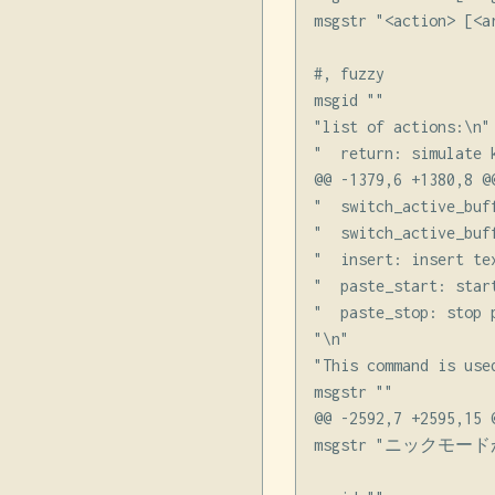
msgstr "<action> [<ar
#, fuzzy

msgid ""

"list of actions:\n"

"  return: simulate k
@@ -1379,6 +1380,8 @@
"  switch_active_buf
"  switch_active_buf
"  insert: insert te
"  paste_start: star
"  paste_stop: stop 
"\n"

"This command is use
msgstr ""

@@ -2592,7 +2595,15 
msgstr "ニックモード