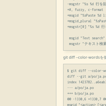
-msgstr "%s %d 行
+#, fuzzy, c-format

+msgid "%sPaste %d l
+msgid_plural "%sPas
+msgstr[0] "%s %
 msgid "Text search"

git diff --colo
$ git diff --color-w
diff --git a/po/ja.po
index 1423782..a6eab3
--- a/po/ja.po

+++ b/po/ja.po

@@ -1330,6 +1330,
msgid "<action> [<arg