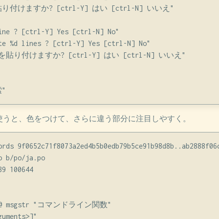
を貼り付けますか? [ctrl-Y] はい [ctrl-N] いいえ"

ine ? [ctrl-Y] Yes [ctrl-N] No"

te %d lines ? [ctrl-Y] Yes [ctrl-N] No"

d 行を貼り付けますか? [ctrl-Y] はい [ctrl-N] いいえ"

r-wordsを使うと、色をつけて、さらに違う部分に注目しやすく。
ords 9f0652c71f8073a2ed4b5b0edb79b5ce91b98d8b..ab2888f06c
 b/po/ja.po

9 100644

7 @@ msgstr "コマンドライン関数"

uments>]"
