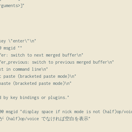
guments>]"

ey \"enter\"\n"

 msgid ""

fer: switch to next merged buffer\n"

fer_previous: switch to previous merged buffer\n"

xt in command line\n"

t paste (bracketed paste mode)\n"

paste (bracketed paste mode)\n"

d by key bindings or plugins."

@@ msgid "display space if nick mode is not (half)op/voic
が (half)op/voice でなければ空白を表示"
