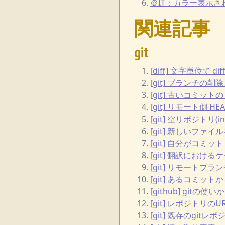
＠IT：カラー表示され
関連記事
git
[diff] 文字単位で diff
[git] ブランチ
[git] 古いコミットの 
[git] リモート側 
[git] 空リポジトリ(in
[git] 新しいファイ
[git] 自分がコミ
[git] 翻訳におけ
[git] リモート
[git] あるコミッ
[github] gitの使い
[git] レポジトリの
[git] 既存のgitレ