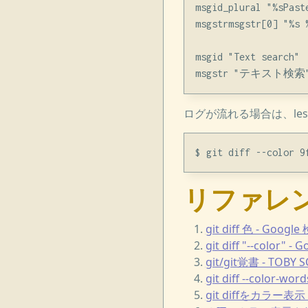
msgid_plural "%sPast
msgstrmsgstr[0] 
msgid "Text search"

ログが流れる場合は、les
リファレ
git diff 色 - Googl
git diff "--color" -
git/git覚書 - TOBY S
git diff --color-w
git diffをカラー