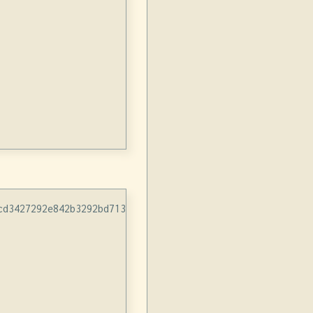
d3427292e842b3292bd713de386fff po/ja.po
