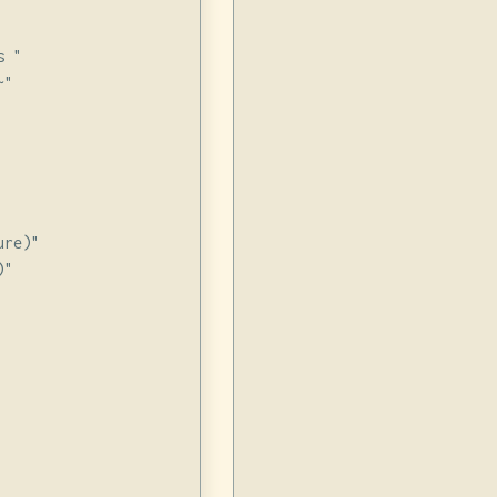
 "

"

re)"


