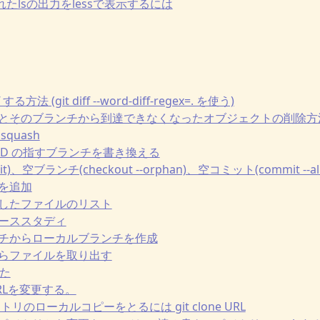
たlsの出力をlessで表示するには
 する方法 (git diff --word-diff-regex=. を使う)
の削除とそのブランチから到達できなくなったオブジェクトの削除方
squash
HEAD の指すブランチを書き換える
it)、空ブランチ(checkout --orphan)、空コミット(commit --al
ルを追加
ットしたファイルのリスト
るケーススタディ
ブランチからローカルブランチを作成
トからファイルを取り出す
かた
URLを変更する。
ポジトリのローカルコピーをとるには git clone URL