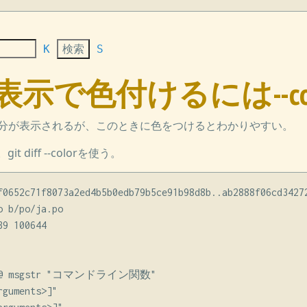
K
S
差分表示で色付けるには--col
ールに差分が表示されるが、このときに色をつけるとわかりやすい。
diff --colorを使う。
f0652c71f8073a2ed4b5b0edb79b5ce91b98d8b..ab2888f06cd34272
 b/po/ja.po

9 100644

7 @@ msgstr "コマンドライン関数"

guments>]"
