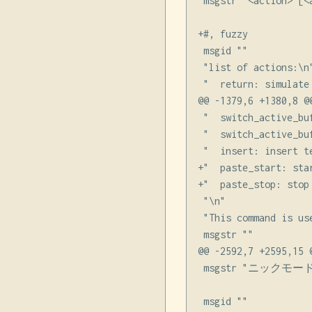
 msgstr "<action> [<a
+#, fuzzy

 msgid ""

 "list of actions:\n"
 "  return: simulate 
@@ -1379,6 +1380,8 @@
 "  switch_active_bu
 "  switch_active_bu
 "  insert: insert t
+"  paste_start: sta
+"  paste_stop: stop
 "\n"

 "This command is us
 msgstr ""

@@ -2592,7 +2595,15 
 msgstr "ニックモード
 msgid ""
