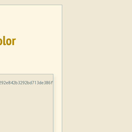
or
92e842b3292bd713de386fff po/ja.po
