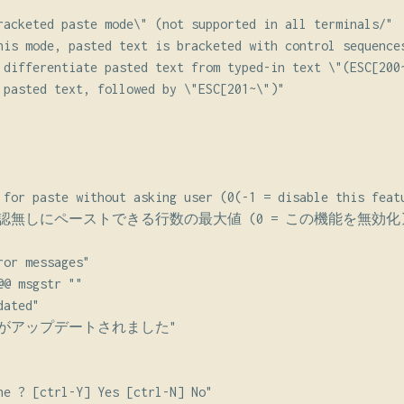
racketed paste mode\" (not supported in all terminals/"

his mode, pasted text is bracketed with control sequences
 differentiate pasted text from typed-in text \"(ESC[200~
 pasted text, followed by \"ESC[201~\")"

 for paste without asking user (0(-1 = disable this featu
の確認無しにペーストできる行数の最大値 (0 = この機能を無効化)"
or messages"

@ msgstr ""

ated"

s\" がアップデートされました"

ne ? [ctrl-Y] Yes [ctrl-N] No"
