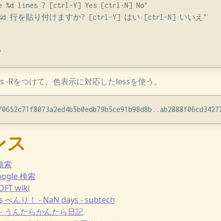
e %d lines ? [ctrl-Y] Yes [ctrl-N] No"

"%s %d 行を貼り付けますか? [ctrl-Y] はい [ctrl-N] いいえ"

s -Rをつけて、色表示に対応したlessを使う。
ンス
e 検索
 Google 検索
OFT wiki
ords べんり！ - NaN days - subtech
表示 - うんたらかんたら日記