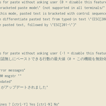
s for paste without asking user (0 = disable this feature
bracketed paste mode\" (not supported in all terminals/"

this mode, pasted text is bracketed with control sequence
n differentiate pasted text from typed-in text \"(ESC[200
e pasted text, followed by \"ESC[201~\")"

s for paste without asking user (-1 = disable this featur
への確認無しにペーストできる行数の最大値 (0 = この機能を無効化)
ror messages"

@ msgstr ""

dated"

%s\" がアップデートされました"

ines ? [ctrl-Y] Yes [ctrl-N] No"
