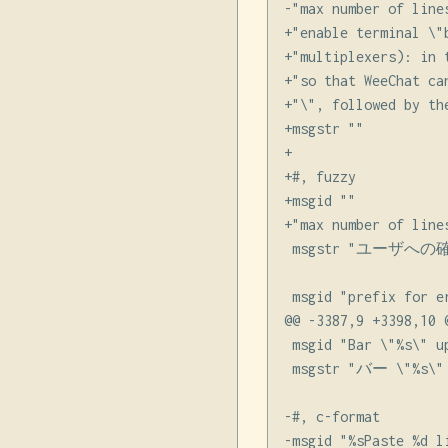
-"max number of line
+"enable terminal \"
+"multiplexers): in 
+"so that WeeChat ca
+"\", followed by th
+msgstr ""

+

+#, fuzzy

+msgid ""

+"max number of line
 msgstr "ユーザ
 msgid "prefix for er
@@ -3387,9 +3398,10 @
 msgid "Bar \"%s\" up
 msgstr "バー \"
-#, c-format

-msgid "%sPaste %d l