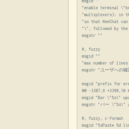
msgid ""

"enable terminal \"b
"multiplexers): in t
"so that WeeChat can
"\", followed by the
msgstr ""

#, fuzzy

msgid ""

"max number of lines
msgstr "ユーザへ
msgid "prefix for err
@@ -3387,9 +3398,10 @
msgid "Bar \"%s\" upd
msgstr "バー \"%
#, fuzzy, c-format

msgid "%sPaste %d li