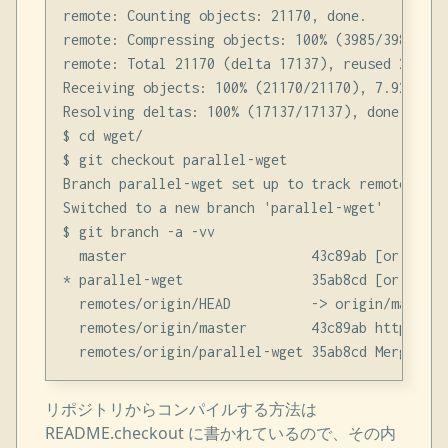
remote: Counting objects: 21170, done.

remote: Compressing objects: 100% (3985/3985), do
remote: Total 21170 (delta 17137), reused 21142 
Receiving objects: 100% (21170/21170), 7.92 MiB 
Resolving deltas: 100% (17137/17137), done.

$ cd wget/

$ git checkout parallel-wget

Branch parallel-wget set up to track remote bran
Switched to a new branch 'parallel-wget'

$ git branch -a -vv

  master                       43c89ab [origin/m
* parallel-wget                35ab8cd [origin/p
  remotes/origin/HEAD          -> origin/master

  remotes/origin/master        43c89ab http: aes
リポジトリからコンパイルする方法は
README.checkout に書かれているので、その内