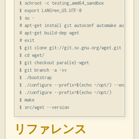
$ schroot -c testing_amd64_sandbox

$ export LANG=en_US.UTF-8

$ su -

# apt-get install git autoconf automake autopoint
# apt-get build-dep wget

# exit

$ git clone git://git.sv.gnu.org/wget.git

$ cd wget/

$ git checkout parallel-wget

$ git branch -a -vv

$ ./bootstrap

$ ./configure --prefix=$(echo ~/opt/) --enable-r
$ ./configure --prefix=$(echo ~/opt/)

$ make

リファレンス