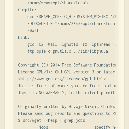
    /home/****/opt/share/locale

Compile:

    gcc -DHAVE_CONFIG_H -DSYSTEM_WGETRC="/home/*
    -DLOCALEDIR="/home/****/opt/share/locale" -I
    -Wall

Link:

    gcc -O2 -Wall -lgnutls -lz -lpthread -lidn -
    ftp-opie.o gnutls.o ../lib/libgnu.a

Copyright (C) 2014 Free Software Foundation, Inc.
License GPLv3+: GNU GPL version 3 or later

<http://www.gnu.org/licenses/gpl.html>.

This is free software: you are free to change an
There is NO WARRANTY, to the extent permitted by 
Originally written by Hrvoje Niksic <hniksic@xema
Please send bug reports and questions to <bug-wg
$ src/wget --help | grep jobs

       --jobs                    specify how man