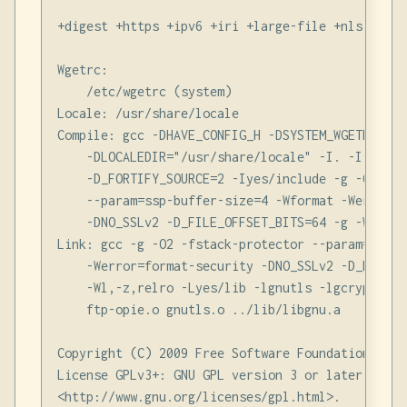
+digest +https +ipv6 +iri +large-file +nls -ntlm
Wgetrc:

    /etc/wgetrc (system)

Locale: /usr/share/locale

Compile: gcc -DHAVE_CONFIG_H -DSYSTEM_WGETRC="/e
    -DLOCALEDIR="/usr/share/locale" -I. -I../lib 
    -D_FORTIFY_SOURCE=2 -Iyes/include -g -O2 -fs
    --param=ssp-buffer-size=4 -Wformat -Werror=f
    -DNO_SSLv2 -D_FILE_OFFSET_BITS=64 -g -Wall

Link: gcc -g -O2 -fstack-protector --param=ssp-b
    -Werror=format-security -DNO_SSLv2 -D_FILE_O
    -Wl,-z,relro -Lyes/lib -lgnutls -lgcrypt -lg
    ftp-opie.o gnutls.o ../lib/libgnu.a

Copyright (C) 2009 Free Software Foundation, Inc.
License GPLv3+: GNU GPL version 3 or later

<http://www.gnu.org/licenses/gpl.html>.
