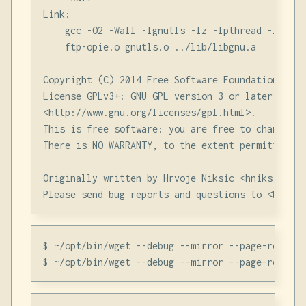
Link:

    gcc -O2 -Wall -lgnutls -lz -lpthread -lidn -
    ftp-opie.o gnutls.o ../lib/libgnu.a

Copyright (C) 2014 Free Software Foundation, Inc.
License GPLv3+: GNU GPL version 3 or later

<http://www.gnu.org/licenses/gpl.html>.

This is free software: you are free to change an
There is NO WARRANTY, to the extent permitted by 
Originally written by Hrvoje Niksic <hniksic@xema
$ ~/opt/bin/wget --debug --mirror --page-requisi