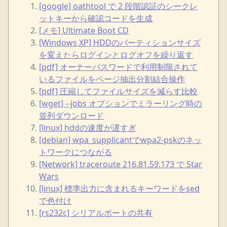
[google] oathtool で 2 段階認証のシークレ
ットキーから確認コードを生成
[メモ] Ultimate Boot CD
[Windows XP] HDDのパーティションサイズ
を変えたらログインとログオフを繰り返す
[pdf] オーナーパスワードで利用制限されて
いるファイルをページ抽出分割結合操作
[pdf] 圧縮してファイルサイズを減らす比較
[wget] --jobs オプションでミラーリング時の
並列ダウンロード
[linux] hddの速度が遅すぎ
[debian] wpa_supplicantでwpa2-pskのネッ
トワークにつながる
[Network] traceroute 216.81.59.173 で Star
Wars
[linux] 標準出力に含まれるキーワードをsed
で色付け
[rs232c] シリアルポートの共有