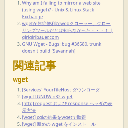
Why am I failing to mirror a web site
(using wget)? - Unix & Linux Stack
Exchange
wgetが超絶便利なwebクローラー、クロー
リングツールだとは知らなかった・・・！ |
girigiribauer.com
GNU Wget - Bugs: bug #36580, trunk
doesn't build [Savannah]
関連記事
wget
[Services] YourFileHost ダウンローダ
[wget] GNUWin32 wget
[http] request および response ヘッダの表
示方法
[wget] cgiの結果をwgetで取得
[wget] 新めの wget をインストール