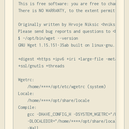
This is free software: you are free to change an
There is NO WARRANTY, to the extent permitted by 
Originally written by Hrvoje Niksic <hniksic@xema
Please send bug reports and questions to <bug-wg
$ ~/opt/bin/wget --version

GNU Wget 1.15.151-35ab built on linux-gnu.

+digest +https +ipv6 +iri +large-file -metalink 
+ssl/gnutls +threads

Wgetrc:

    /home/****/opt/etc/wgetrc (system)

Locale:

    /home/****/opt/share/locale

Compile:

    gcc -DHAVE_CONFIG_H -DSYSTEM_WGETRC="/home/*
    -DLOCALEDIR="/home/****/opt/share/locale" -I
    -Wall
