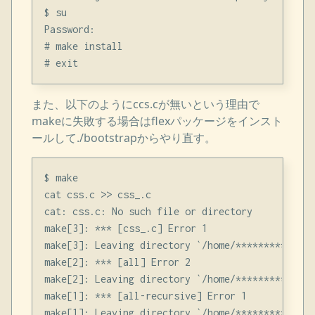
$ su

Password:

# make install

また、以下のようにccs.cが無いという理由で
makeに失敗する場合はflexパッケージをインスト
ールして./bootstrapからやり直す。
$ make

cat css.c >> css_.c

cat: css.c: No such file or directory

make[3]: *** [css_.c] Error 1

make[3]: Leaving directory `/home/**************
make[2]: *** [all] Error 2

make[2]: Leaving directory `/home/**************
make[1]: *** [all-recursive] Error 1

make[1]: Leaving directory `/home/**************