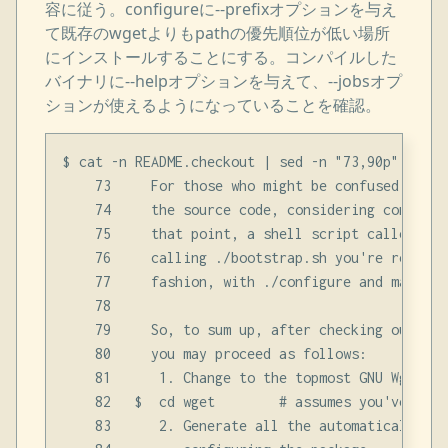
容に従う。configureに--prefixオプションを与え
て既存のwgetよりもpathの優先順位が低い場所
にインストールすることにする。コンパイルした
バイナリに--helpオプションを与えて、--jobsオプ
ションが使えるようになっていることを確認。
$ cat -n README.checkout | sed -n "73,90p"

    73     For those who might be confused as to
    74     the source code, considering configur
    75     that point, a shell script called boo
    76     calling ./bootstrap.sh you're ready t
    77     fashion, with ./configure and make.

    78

    79     So, to sum up, after checking out the
    80     you may proceed as follows:

    81      1. Change to the topmost GNU Wget dir
    82   $  cd wget        # assumes you've clon
    83      2. Generate all the automatically-ge