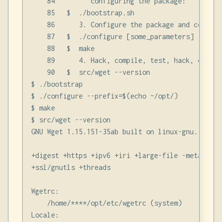
    84         configuring the package:

    85   $  ./bootstrap.sh

    86      3. Configure the package and compile 
    87   $  ./configure [some_parameters]

    88   $  make

    89      4. Hack, compile, test, hack, compil
    90   $  src/wget --version

$ ./bootstrap

$ ./configure --prefix=$(echo ~/opt/)

$ make

$ src/wget --version

GNU Wget 1.15.151-35ab built on linux-gnu.

+digest +https +ipv6 +iri +large-file -metalink 
+ssl/gnutls +threads

Wgetrc:

    /home/****/opt/etc/wgetrc (system)

Locale:
