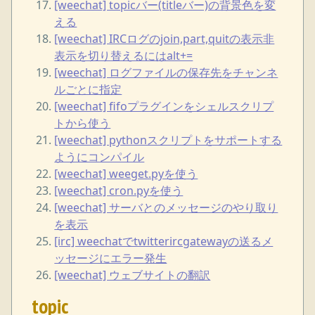
[weechat] topicバー(titleバー)の背景色を変
える
[weechat] IRCログのjoin,part,quitの表示非
表示を切り替えるにはalt+=
[weechat] ログファイルの保存先をチャンネ
ルごとに指定
[weechat] fifoプラグインをシェルスクリプ
トから使う
[weechat] pythonスクリプトをサポートする
ようにコンパイル
[weechat] weeget.pyを使う
[weechat] cron.pyを使う
[weechat] サーバとのメッセージのやり取り
を表示
[irc] weechatでtwitterircgatewayの送るメ
ッセージにエラー発生
[weechat] ウェブサイトの翻訳
topic