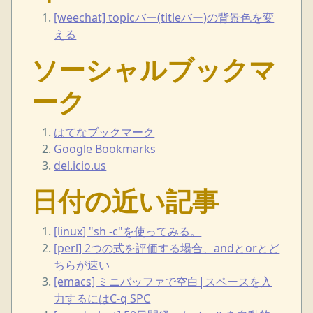
[weechat] topicバー(titleバー)の背景色を変
える
ソーシャルブックマ
ーク
はてなブックマーク
Google Bookmarks
del.icio.us
日付の近い記事
[linux] "sh -c"を使ってみる。
[perl] 2つの式を評価する場合、andとorとど
ちらが速い
[emacs] ミニバッファで空白|スペースを入
力するにはC-q SPC