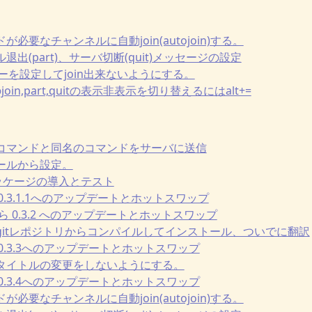
ードが必要なチャンネルに自動join(autojoin)する。
ンネル退出(part)、サーバ切断(quit)メッセージの設定
にキーを設定してjoin出来ないようにする。
グのjoin,part,quitの表示非表示を切り替えるにはalt+=
み込みコマンドと同名のコマンドをサーバに送信
ストールから設定。
iptパッケージの導入とテスト
.1から0.3.1.1へのアップデートとホットスワップ
.1.1 から 0.3.2 へのアップデートとホットスワップ
発版をgitレポジトリからコンパイルしてインストール、ついでに翻訳
.2から0.3.3へのアップデートとホットスワップ
ndow タイトルの変更をしないようにする。
.3から0.3.4へのアップデートとホットスワップ
ードが必要なチャンネルに自動join(autojoin)する。