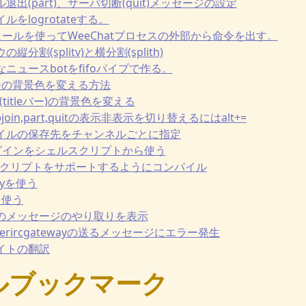
ンネル退出(part)、サーバ切断(quit)メッセージの設定
イルをlogrotateする。
foモジュールを使ってWeeChatプロセスの外部から命令を出す。
の縦分割(splitv)と横分割(splith)
簡単なニュースbotをfifoパイプで作る。
tusバーの背景色を変える方法
cバー(titleバー)の背景色を変える
グのjoin,part,quitの表示非表示を切り替えるにはalt+=
グファイルの保存先をチャンネルごとに指定
foプラグインをシェルスクリプトから使う
ythonスクリプトをサポートするようにコンパイル
.pyを使う
yを使う
ーバとのメッセージのやり取りを表示
twitterircgatewayの送るメッセージにエラー発生
ブサイトの翻訳
ルブックマーク