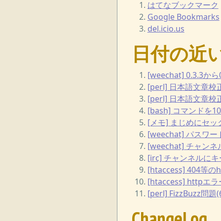
はてなブックマーク
Google Bookmarks
del.icio.us
日付の近
[weechat] 0.3
[perl] 日本語文
[perl] 日本語文章校
[bash] コマンドを
[メモ] まじめにセ
[weechat] パスワ
[weechat] チャ
[irc] チャンネル
[htaccess] 
[htaccess] http
[perl] FizzBuzz問題(
ChangeLog