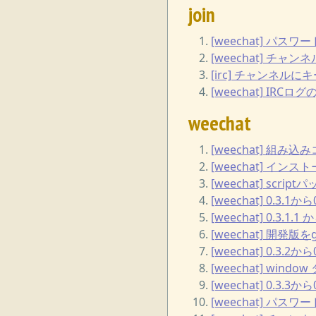
join
[weechat] パスワ
[weechat] チャ
[irc] チャンネル
[weechat] IRCロ
weechat
[weechat] 組
[weechat] イン
[weechat] scr
[weechat] 0.3
[weechat] 0.3
[weechat] 開
[weechat] 0.3
[weechat] wi
[weechat] 0.3
[weechat] パスワ