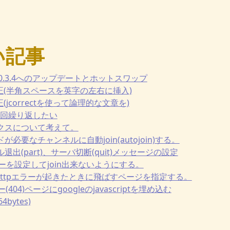
い記事
.3から0.3.4へのアップデートとホットスワップ
章校正(半角スペースを英字の左右に挿入)
正(jcorrectを使って論理的な文章を)
10回繰り返したい
ックスについて考えて。
ードが必要なチャンネルに自動join(autojoin)する。
ンネル退出(part)、サーバ切断(quit)メッセージの設定
にキーを設定してjoin出来ないようにする。
404等のhttpエラーが起きたときに飛ばすページを指定する。
エラー(404)ページにgoogleのjavascriptを埋め込む
64bytes)