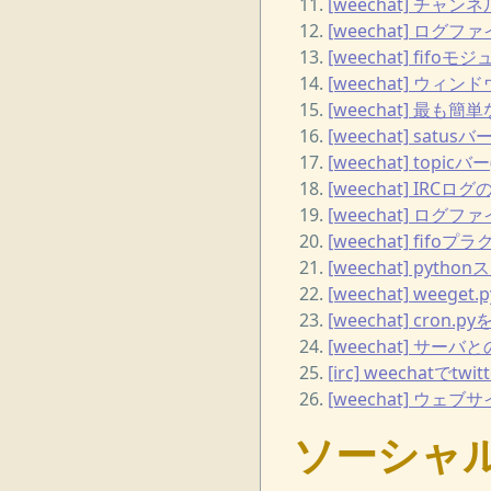
[weechat] チャ
[weechat] ログファ
[weechat] fi
[weechat] ウィンドウ
[weechat] 最も
[weechat] sa
[weechat] topi
[weechat] IRCロ
[weechat] ロ
[weechat] fi
[weechat] p
[weechat] weeget
[weechat] cron.p
[weechat] サ
[irc] weechatで
[weechat] ウェ
ソーシャ