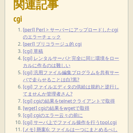
関連記事
cgi
[perl] Perl > サーバーにアップロードしたcgi
のエラーチェック
[perl] ブリコラージュ的 cgi
[cgi] 草稿
[cgi] レンタルサーバと完全に同じ環境をロー
カルに作るのは難しい
[cgi] 汎用ファイル編集プログラムを共有サー
バで走らせることは白?黒?
[cgi] ファイルエディタの供給は規約と逆行し
てませんか管理者さん?
[cgi] cgiの結果をtelnetクライアントで取得
[wget] cgiの結果をwgetで取得
[cgi] cgiのエラー云々の前に
[cgi] サーバ上でファイル操作を行うtool.cgi
[メモ] 懸案6: ファイルは一つにまとめるべし