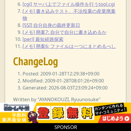
[cgi] サーバ上でファイル操作を行うtool.cgi
[メモ] 書き込みテスト、不法投棄の産業廃棄
物
[SSI] 自分自身の最終更新日
[メモ] 懸案7: 自分で自分に書き込めるか
[perl] 最短経路探索
[メモ] 懸案6: ファイルは一つにまとめるべし
ChangeLog
Posted: 2009-01-28T12:29:38+09:00
Modified: 2009-01-28T08:01:26+09:00
Generated: 2026-08-03T23:09:24+09:00
Written by "AYANOKOUZI, Ryuunosuke"
<i38w7i3@yahoo.co.jp> under GNU Free
Documentation License.
SPONSOR