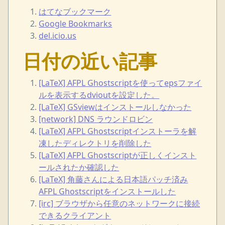
はてなブックマーク
Google Bookmarks
del.icio.us
日付の近い記事
[LaTeX] AFPL Ghostscriptを使ってepsファイ
ルを表示するdvioutを設定した。
[LaTeX] GSviewはインストールしなかった
[network] DNS ラウンドロビン
[LaTeX] AFPL Ghostscriptインストーラを解
凍したディレクトリを削除した
[LaTeX] AFPL Ghostscriptが正しくインスト
ールされたか確認した
[LaTeX] 角藤さんによる日本語パッチ済み
AFPL Ghostscriptをインストールした
[irc] ブラウザから任意のネットワークに接続
できるクライアント