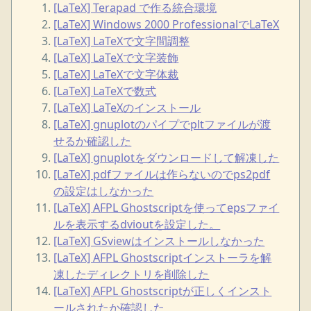
[LaTeX] Terapad で作る統合環境
[LaTeX] Windows 2000 ProfessionalでLaTeX
[LaTeX] LaTeXで文字間調整
[LaTeX] LaTeXで文字装飾
[LaTeX] LaTeXで文字体裁
[LaTeX] LaTeXで数式
[LaTeX] LaTeXのインストール
[LaTeX] gnuplotのパイプでpltファイルが渡
せるか確認した
[LaTeX] gnuplotをダウンロードして解凍した
[LaTeX] pdfファイルは作らないのでps2pdf
の設定はしなかった
[LaTeX] AFPL Ghostscriptを使ってepsファイ
ルを表示するdvioutを設定した。
[LaTeX] GSviewはインストールしなかった
[LaTeX] AFPL Ghostscriptインストーラを解
凍したディレクトリを削除した
[LaTeX] AFPL Ghostscriptが正しくインスト
ールされたか確認した