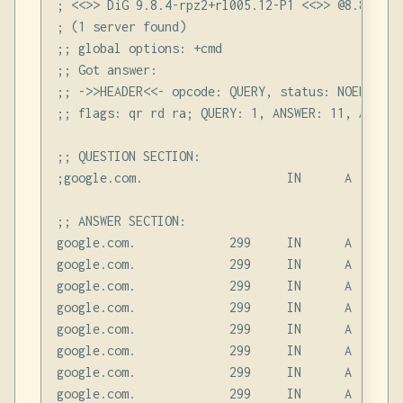
; <<>> DiG 9.8.4-rpz2+rl005.12-P1 <<>> @8.8.8.8 
; (1 server found)

;; global options: +cmd

;; Got answer:

;; ->>HEADER<<- opcode: QUERY, status: NOERROR, i
;; flags: qr rd ra; QUERY: 1, ANSWER: 11, AUTHOR
;; QUESTION SECTION:

;google.com.                    IN      A

;; ANSWER SECTION:

google.com.             299     IN      A       
google.com.             299     IN      A       
google.com.             299     IN      A       
google.com.             299     IN      A       
google.com.             299     IN      A       
google.com.             299     IN      A       
google.com.             299     IN      A       
google.com.             299     IN      A       