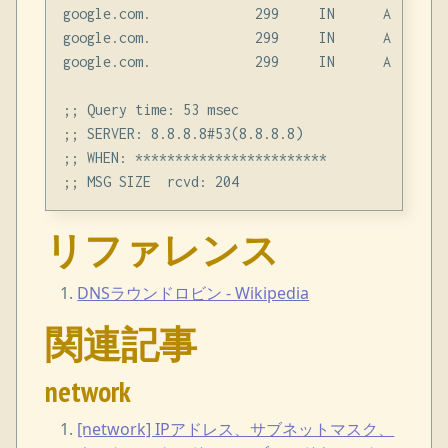
google.com.             299     IN      A       
google.com.             299     IN      A       
google.com.             299     IN      A       
;; Query time: 53 msec

;; SERVER: 8.8.8.8#53(8.8.8.8)

;; WHEN: ************************

リファレンス
DNSラウンドロビン - Wikipedia
関連記事
network
[network] IPアドレス、サブネットマスク、