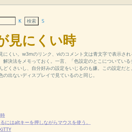
K
S
] 色が見にくい時
見にくい。w3mのリンク、viのコメント文は青文字で表示さ
、解決法をメモっておく。一言、「色設定のとこについている
んどくさいし、自分好みの設定をいじるのも嫌。この設定だと
色の出ないディスプレイで見ているのと同じ。
い時
択をするにはaltキーを押しながらマウスを使う。
KiTTY