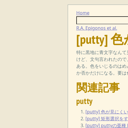
Home
R.A. Epigonos et al.
[putty
特に黒地に青文字なんて
けど、文句言われたので
ある。色をいじるのはめ
か否かだけになる。要は
関連記事
putty
[putty] 色が見にく
[putty] 矩形選
[putty] puttyの亜種 