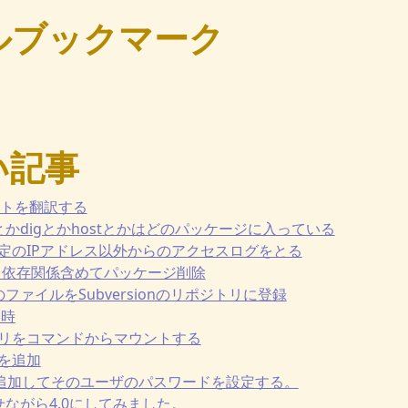
ルブックマーク
い記事
キストを翻訳する
ookupとかdigとかhostとかはどのパッケージに入っている
blesで特定のIPアドレス以外からのアクセスログをとる
イル、依存関係含めてパッケージ削除
存のファイルをSubversionのリポジトリに登録
い時
レクトリをコマンドからマウントする
ルを追加
ユーザを追加してそのユーザのパスワードを設定する。
遅ればせながら4.0にしてみました。