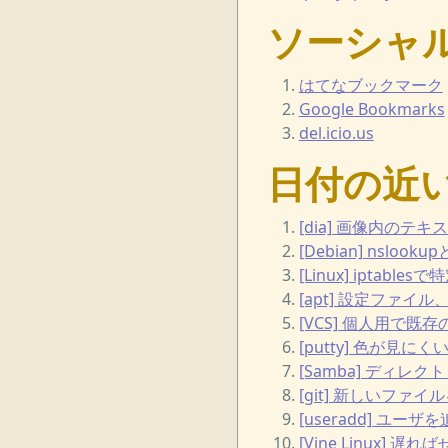
ソーシャ
はてなブックマーク
Google Bookmarks
del.icio.us
日付の近
[dia] 画像内のテ
[Debian] nsl
[Linux] ipta
[apt] 設定ファ
[VCS] 個人用で既
[putty] 色が見にく
[Samba] ディ
[git] 新しいファイ
[useradd] 
[Vine Linux] 