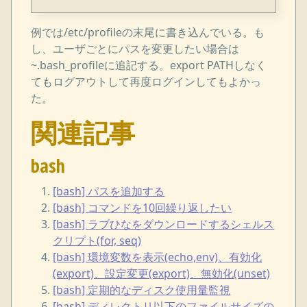
例では/etc/profileの末尾に書き込んでいる。も
し、ユーザごとにパスを変更したい場合は
~.bash_profileに追記する。export PATHしなく
てもログアウトして再度ログインしてもよかっ
た。
関連記事
bash
[bash] パスを追加する
[bash] コマンドを10回繰り返したい
[bash] ラブひなをダウンロードするシェルス
クリプト(for, seq)
[bash] 環境変数を表示(echo,env)、有効化
(export)、設定変更(export)、無効化(unset)
[bash] 定期的なディスク使用量監視
[bash] ディレクトリ以下のファイルサイズの