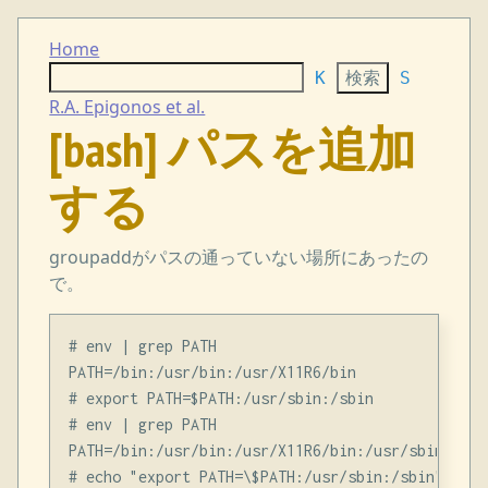
Home
K
S
R.A. Epigonos et al.
[bash] パスを追加
する
groupaddがパスの通っていない場所にあったの
で。
# env | grep PATH

PATH=/bin:/usr/bin:/usr/X11R6/bin

# export PATH=$PATH:/usr/sbin:/sbin

# env | grep PATH

PATH=/bin:/usr/bin:/usr/X11R6/bin:/usr/sbin:/sbin