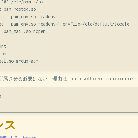
'#' /etc/pam.d/su

 pam_rootok.so

ed   pam_env.so readenv=1

ed   pam_env.so readenv=1 envfile=/etc/default/locale

 pam_mail.so nopen

nt

on

所属させる必要はない。理由は "auth sufficient pam_rootok


ンス
する - bnote