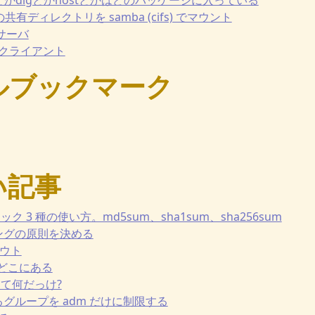
ws の共有ディレクトリを samba (cifs) でマウント
PNサーバ
PN クライアント
ルブックマーク
い記事
ェック 3 種の使い方。md5sum、sha1sum、sha256sum
ーティングの原則を決める
アウト
esはどこにある
lesって何だっけ?
を使えるグループを adm だけに制限する