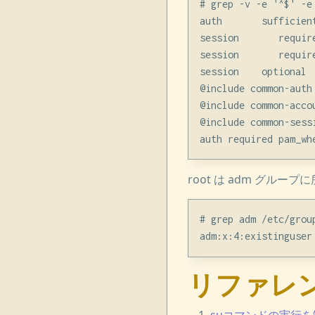
# grep -v -e '^$' -e 
auth       sufficient
session       requir
session       requir
session    optional  
@include common-auth

@include common-accou
@include common-sessi
root は adm グループに
# grep adm /etc/group
リファレ
suコマンドの実行を制限