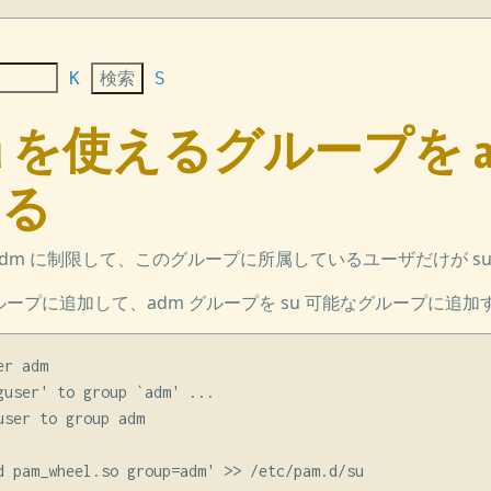
K
S
n] su を使えるグループを 
する
 adm に制限して、このグループに所属しているユーザだけが s
 adm グループに追加して、adm グループを su 可能なグループに追
r adm

guser' to group `adm' ...

ser to group adm

d pam_wheel.so group=adm' >> /etc/pam.d/su
