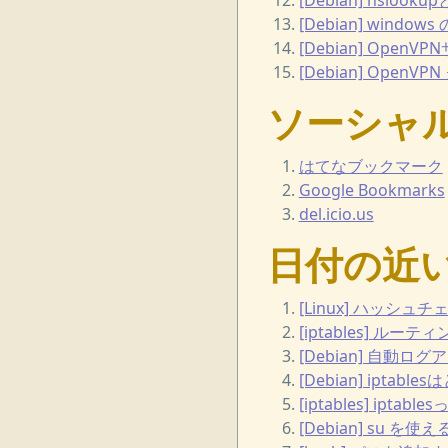
[Debian] windo
[Debian] OpenV
[Debian] OpenV
ソーシャ
はてなブックマーク
Google Bookmarks
del.icio.us
日付の近
[Linux] ハッシュチ
[iptables] ル
[Debian] 自動ログ
[Debian] iptabl
[iptables] iptab
[Debian] su 