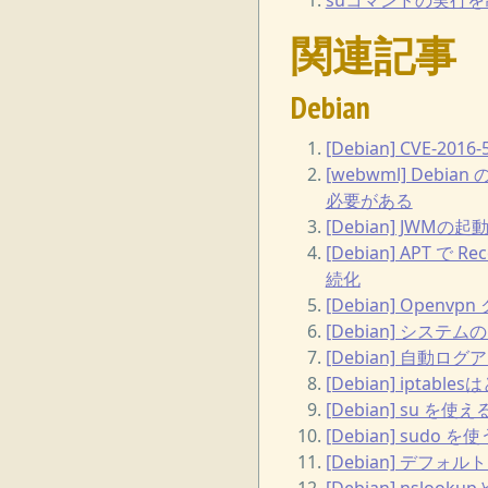
関連記事
Debian
[Debian] CVE-201
[webwml] De
必要がある
[Debian] JWM
[Debian] APT 
続化
[Debian] Open
[Debian] システ
[Debian] 自動ログ
[Debian] iptabl
[Debian] su 
[Debian] sudo を使
[Debian] デフォル
[Debian] nsl