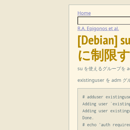
Home
R.A. Epigonos et al.
[Debia
に制限
su を使えるグループを
existinguser を
# adduser existinguse
Adding user `existin
Adding user existingu
Done.

# echo 'auth require