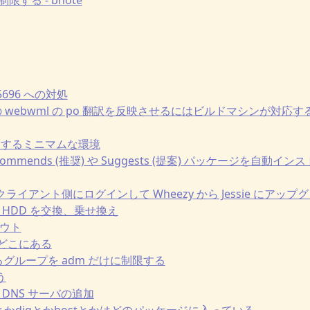
6-5696 への対処
bian の webwml の po 翻訳を反映させるにはビルドマシンが
の起動するミニマムな環境
で Recommends (推奨) や Suggests (提案) パッケージを
vpn クライアント側にログインして Wheezy から Jessie にアッ
ムの HDD を交換、乗せ換え
アウト
esはどこにある
を使えるグループを adm だけに制限する
う
ト DNS サーバの追加
ookupとかdigとかhostとかはどのパッケージに入っている