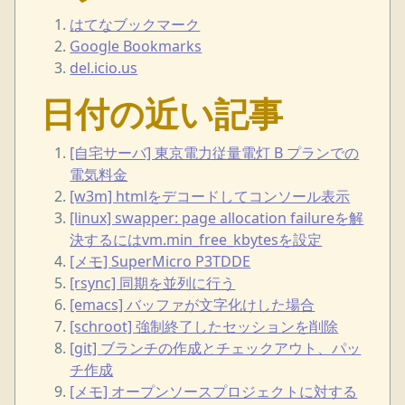
はてなブックマーク
Google Bookmarks
del.icio.us
日付の近い記事
[自宅サーバ] 東京電力従量電灯 B プランでの
電気料金
[w3m] htmlをデコードしてコンソール表示
[linux] swapper: page allocation failureを解
決するにはvm.min_free_kbytesを設定
[メモ] SuperMicro P3TDDE
[rsync] 同期を並列に行う
[emacs] バッファが文字化けした場合
[schroot] 強制終了したセッションを削除
[git] ブランチの作成とチェックアウト、パッ
チ作成
[メモ] オープンソースプロジェクトに対する