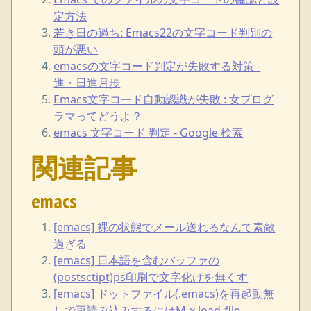
定方法
若き日の過ち: Emacs22の文字コード判別の
頭が悪い
emacsの文字コード判定が失敗する対策 -
進・日進月歩
Emacs文字コード自動認識が失敗 : 女プログ
ラマってどうよ？
emacs 文字コード 判定 - Google 検索
関連記事
emacs
[emacs] 裸の状態でメール送れるなんて素敵
過ぎる
[emacs] 日本語を含むバッファの
(postsctipt)ps印刷で文字化けを無くす
[emacs] ドットファイル(.emacs)を再起動無
しで再読み込みするにはM-x load-file