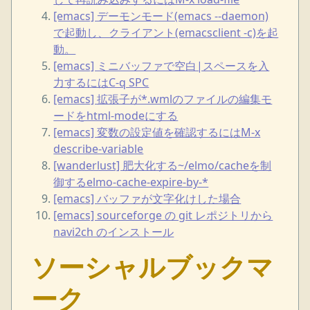
[emacs] デーモンモード(emacs --daemon)
で起動し、クライアント(emacsclient -c)を起
動。
[emacs] ミニバッファで空白|スペースを入
力するにはC-q SPC
[emacs] 拡張子が*.wmlのファイルの編集モ
ードをhtml-modeにする
[emacs] 変数の設定値を確認するにはM-x
describe-variable
[wanderlust] 肥大化する~/elmo/cacheを制
御するelmo-cache-expire-by-*
[emacs] バッファが文字化けした場合
[emacs] sourceforge の git レポジトリから
navi2ch のインストール
ソーシャルブックマ
ーク