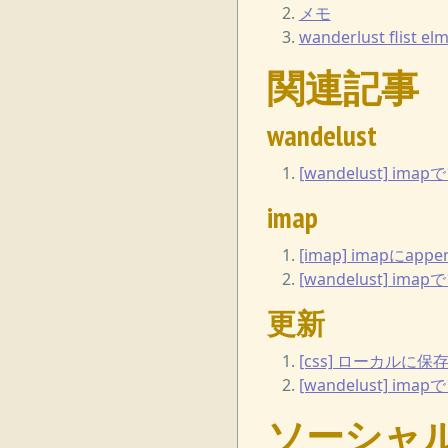
メモ
wanderlust flist e
関連記事
wandelust
[wandelust] i
imap
[imap] imapにap
[wandelust] i
更新
[css] ローカル
[wandelust] i
ソーシャ