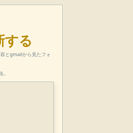
更新する
内容とgmailから見たフォ
いる。