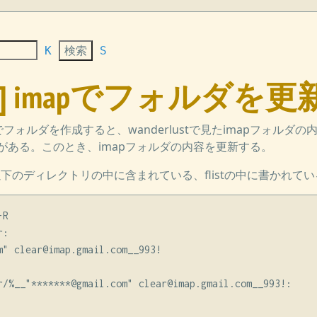
K
S
lust] imapでフォルダを
でフォルダを作成すると、wanderlustで見たimapフォルダの
がある。このとき、imapフォルダの内容を更新する。
以下のディレクトリの中に含まれている、flistの中に書かれて
R

:

m" clear@imap.gmail.com__993!

r/%__"*******@gmail.com" clear@imap.gmail.com__993!:
