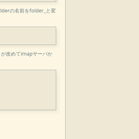
rの名前をfolder_と変
リが改めてimapサーバか