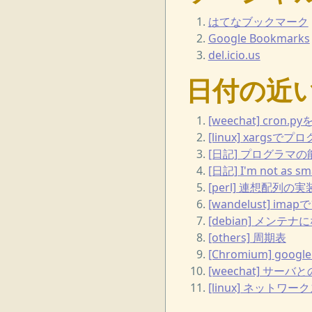
はてなブックマーク
Google Bookmarks
del.icio.us
日付の近
[weechat] cron.p
[linux] xar
[日記] プログラマ
[日記] I'm not as sma
[perl] 連想配列の実
[wandelust] i
[debian] メン
[others] 周期表
[Chromium] goo
[weechat] サ
[linux] ネットワ