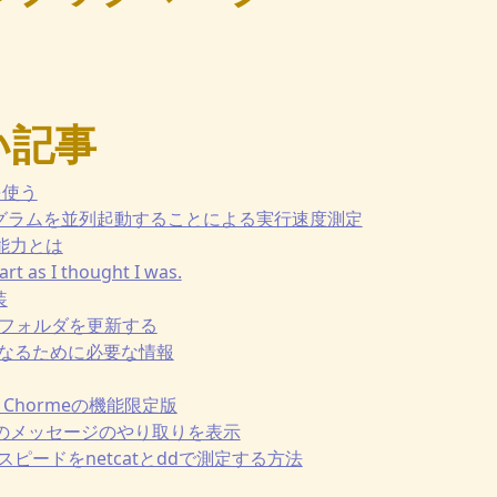
い記事
yを使う
gsでプログラムを並列起動することによる実行速度測定
の能力とは
rt as I thought I was.
装
mapでフォルダを更新する
テナになるために必要な情報
gle Chormeの機能限定版
ーバとのメッセージのやり取りを表示
ークスピードをnetcatとddで測定する方法