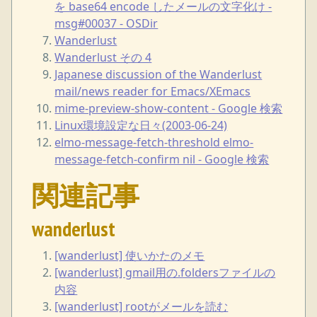
を base64 encode したメールの文字化け -
msg#00037 - OSDir
Wanderlust
Wanderlust その 4
Japanese discussion of the Wanderlust
mail/news reader for Emacs/XEmacs
mime-preview-show-content - Google 検索
Linux環境設定な日々(2003-06-24)
elmo-message-fetch-threshold elmo-
message-fetch-confirm nil - Google 検索
関連記事
wanderlust
[wanderlust] 使いかたのメモ
[wanderlust] gmail用の.foldersファイルの
内容
[wanderlust] rootがメールを読む