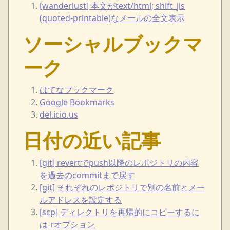
[wanderlust] 本文がtext/html; shift_jis
(quoted-printable)なメールの全文表示
ソーシャルブックマ
ーク
はてなブックマーク
Google Bookmarks
del.icio.us
日付の近い記事
[git] revertでpush以降のレポジトリの内容
を過去のcommitまで戻す
[git] それぞれのレポジトリで別の名前とメー
ルアドレスを設定する
[scp] ディレクトリを再帰的にコピーするに
は-rオプション