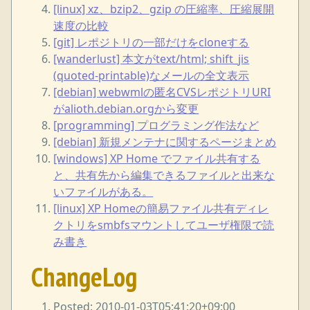
[linux] xz、bzip2、gzip の圧縮率、圧縮展開
速度の比較
[git] レポジトリの一部だけをcloneする
[wanderlust] 本文がtext/html; shift_jis
(quoted-printable)なメールの全文表示
[debian] webwmlの匿名CVSレポジトリURI
がalioth.debian.orgから変更
[programming] プログラミング作法など
[debian] 新規メンテナに関するページまとめ
[windows] XP Home でファイル共有する
と、共有先から編集できるファイルと出来な
いファイルがある。
[linux] XP Homeの簡易ファイル共有ディレ
クトリをsmbfsマウントしてユーザ権限で読
み書き
ChangeLog
Posted: 2010-01-03T05:41:20+09:00