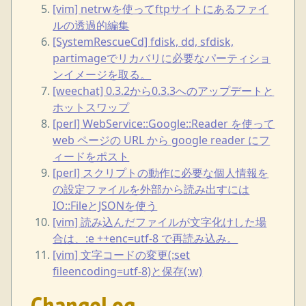
[vim] netrwを使ってftpサイトにあるファイ
ルの透過的編集
[SystemRescueCd] fdisk, dd, sfdisk,
partimageでリカバリに必要なパーティショ
ンイメージを取る。
[weechat] 0.3.2から0.3.3へのアップデートと
ホットスワップ
[perl] WebService::Google::Reader を使って
web ページの URL から google reader にフ
ィードをポスト
[perl] スクリプトの動作に必要な個人情報を
の設定ファイルを外部から読み出すには
IO::FileとJSONを使う
[vim] 読み込んだファイルが文字化けした場
合は、:e ++enc=utf-8 で再読み込み。
[vim] 文字コードの変更(:set
fileencoding=utf-8)と保存(:w)
ChangeLog