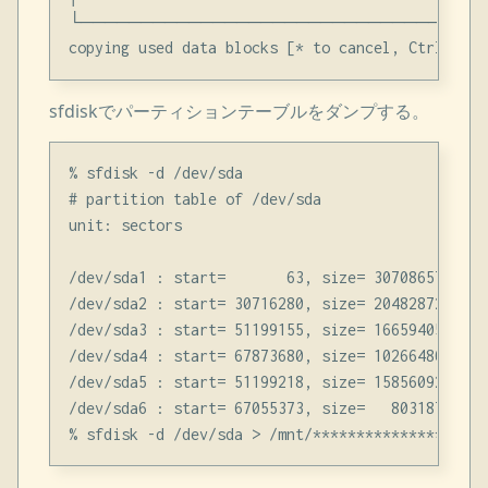
└──────────────────────────────────
sfdiskでパーティションテーブルをダンプする。
% sfdisk -d /dev/sda

# partition table of /dev/sda

unit: sectors

/dev/sda1 : start=       63, size= 30708657, Id=
/dev/sda2 : start= 30716280, size= 20482872, Id= 
/dev/sda3 : start= 51199155, size= 16659405, Id= 
/dev/sda4 : start= 67873680, size= 10266480, Id= 
/dev/sda5 : start= 51199218, size= 15856092, Id=
/dev/sda6 : start= 67055373, size=   803187, Id=8