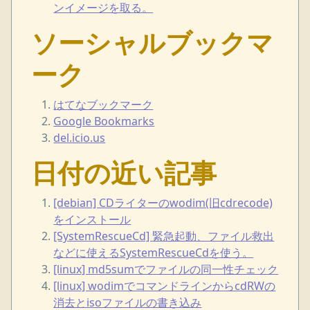
ンイメージを取る。
ソーシャルブックマ
ーク
はてなブックマーク
Google Bookmarks
del.icio.us
日付の近い記事
[debian] CDライターのwodim(旧cdrecode)
をインストール
[SystemRescueCd] 緊急起動、ファイル救出
などに使えるSystemRescueCdを使う。
[linux] md5sumでファイルの同一性チェック
[linux] wodimでコマンドラインからcdRWの
消去とisoファイルの書き込み