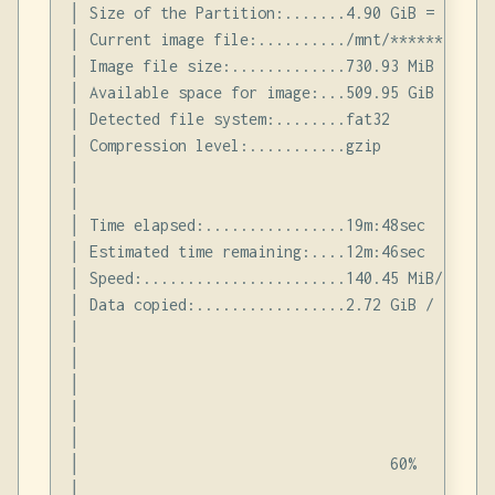
│ Size of the Partition:.......4.90 GiB = 525643
│ Current image file:........../mnt/************
│ Image file size:.............730.93 MiB       
│ Available space for image:...509.95 GiB = 5475
│ Detected file system:........fat32            
│ Compression level:...........gzip             
│                                               
│                                               
│ Time elapsed:................19m:48sec        
│ Estimated time remaining:....12m:46sec        
│ Speed:.......................140.45 MiB/min   
│ Data copied:.................2.72 GiB / 4.47 G
│                                               
│                                               
│                                               
│                                               
│                                               
│                                   60%         
│                                               