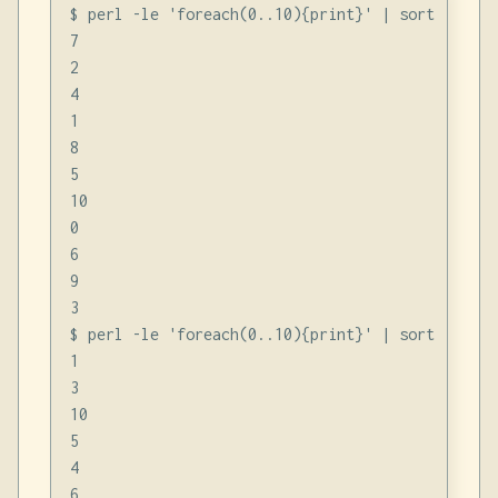
$ perl -le 'foreach(0..10){print}' | sort -R

7

2

4

1

8

5

10

0

6

9

3

$ perl -le 'foreach(0..10){print}' | sort -R

1

3

10

5

4

6
