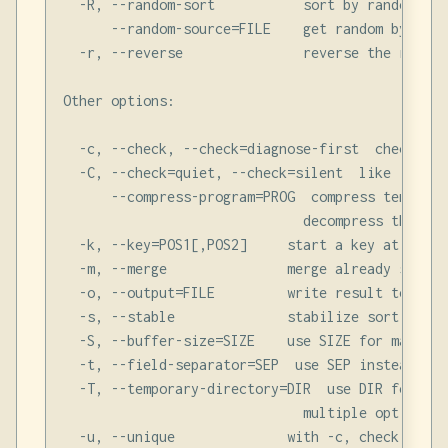
  -R, --random-sort           sort by random hash
      --random-source=FILE    get random bytes f
  -r, --reverse               reverse the result
Other options:

  -c, --check, --check=diagnose-first  check for
  -C, --check=quiet, --check=silent  like -c, bu
      --compress-program=PROG  compress temporar
                              decompress them wi
  -k, --key=POS1[,POS2]     start a key at POS1,
  -m, --merge               merge already sorted
  -o, --output=FILE         write result to FILE
  -s, --stable              stabilize sort by di
  -S, --buffer-size=SIZE    use SIZE for main me
  -t, --field-separator=SEP  use SEP instead of 
  -T, --temporary-directory=DIR  use DIR for tem
                              multiple options s
  -u, --unique              with -c, check for s