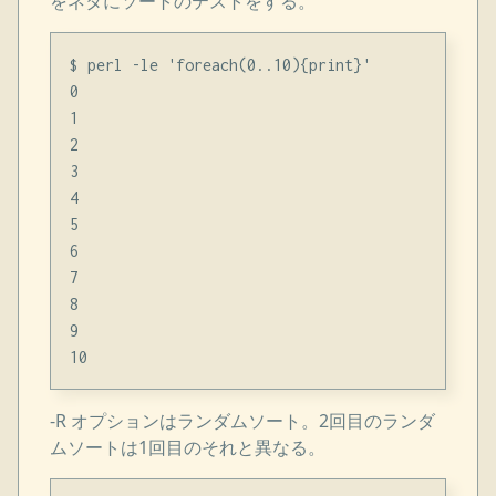
をネタにソートのテストをする。
$ perl -le 'foreach(0..10){print}'

0

1

2

3

4

5

6

7

8

9

-R オプションはランダムソート。2回目のランダ
ムソートは1回目のそれと異なる。