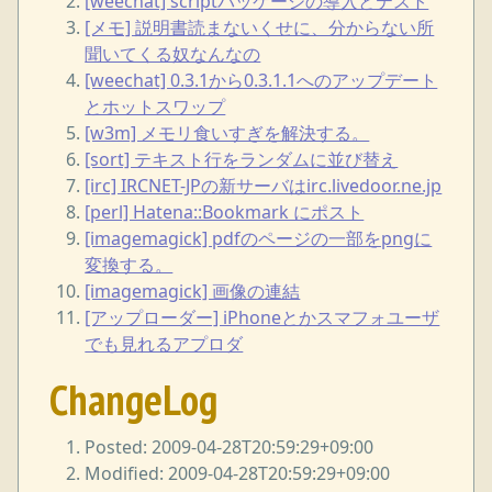
[weechat] scriptパッケージの導入とテスト
[メモ] 説明書読まないくせに、分からない所
聞いてくる奴なんなの
[weechat] 0.3.1から0.3.1.1へのアップデート
とホットスワップ
[w3m] メモリ食いすぎを解決する。
[sort] テキスト行をランダムに並び替え
[irc] IRCNET-JPの新サーバはirc.livedoor.ne.jp
[perl] Hatena::Bookmark にポスト
[imagemagick] pdfのページの一部をpngに
変換する。
[imagemagick] 画像の連結
[アップローダー] iPhoneとかスマフォユーザ
でも見れるアプロダ
ChangeLog
Posted: 2009-04-28T20:59:29+09:00
Modified: 2009-04-28T20:59:29+09:00