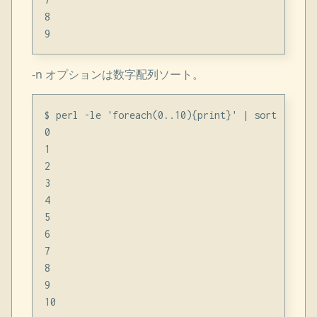
8

-n オプションは数字配列ソート。
$ perl -le 'foreach(0..10){print}' | sort -n

0

1

2

3

4

5

6

7

8

9
