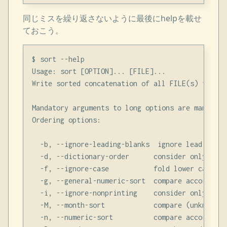
同じミスを繰り返さないように最後にhelpを載せ
ておこう。
$ sort --help

Usage: sort [OPTION]... [FILE]...

Write sorted concatenation of all FILE(s) to sta
Mandatory arguments to long options are mandator
Ordering options:

  -b, --ignore-leading-blanks  ignore leading bla
  -d, --dictionary-order      consider only blan
  -f, --ignore-case           fold lower case to
  -g, --general-numeric-sort  compare according 
  -i, --ignore-nonprinting    consider only prin
  -M, --month-sort            compare (unknown) 
  -n, --numeric-sort          compare according 