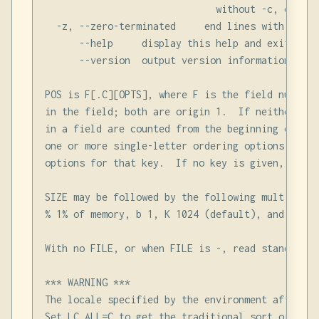
                              without -c, output
  -z, --zero-terminated     end lines with 0 byt
      --help     display this help and exit

      --version  output version information and e
POS is F[.C][OPTS], where F is the field number 
in the field; both are origin 1.  If neither -t 
in a field are counted from the beginning of the
one or more single-letter ordering options, whic
options for that key.  If no key is given, use t
SIZE may be followed by the following multiplica
% 1% of memory, b 1, K 1024 (default), and so on
With no FILE, or when FILE is -, read standard in
*** WARNING ***

The locale specified by the environment affects 
Set LC_ALL=C to get the traditional sort order th