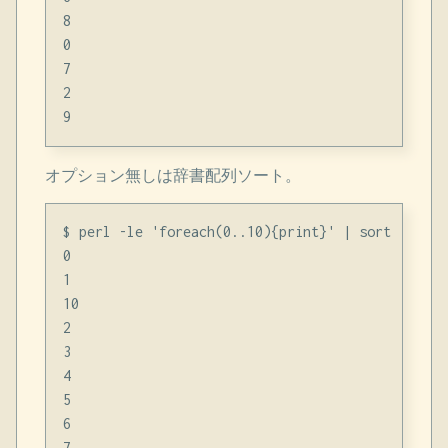
8

0

7

2

オプション無しは辞書配列ソート。
$ perl -le 'foreach(0..10){print}' | sort

0

1

10

2

3

4

5

6

7
