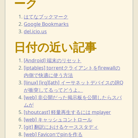
ーク
はてなブックマーク
Google Bookmarks
del.icio.us
日付の近い記事
[Android] 端末のリセット
[iptables] torrentクライアントをfirewallの
内側で快適に使う方法
[linux] [irq][ath] イーサネットデバイスのIRQ
が衝突してるってどうよ。
[web] 非公開だった掲示板を公開したらスパ
ムが
[shoutcast] 軽量再生するには mplayer
[web] キャッシュコントロール
[git] 翻訳におけるケーススタディ
[web] Faviconでpinを作る