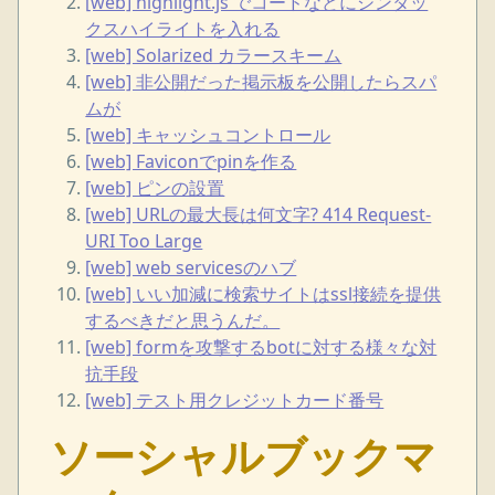
[web] highlight.js でコードなどにシンタッ
クスハイライトを入れる
[web] Solarized カラースキーム
[web] 非公開だった掲示板を公開したらスパ
ムが
[web] キャッシュコントロール
[web] Faviconでpinを作る
[web] ピンの設置
[web] URLの最大長は何文字? 414 Request-
URI Too Large
[web] web servicesのハブ
[web] いい加減に検索サイトはssl接続を提供
するべきだと思うんだ。
[web] formを攻撃するbotに対する様々な対
抗手段
[web] テスト用クレジットカード番号
ソーシャルブックマ