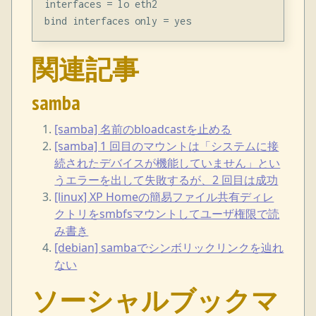
interfaces = lo eth2

関連記事
samba
[samba] 名前のbloadcastを止める
[samba] 1 回目のマウントは「システムに接
続されたデバイスが機能していません」とい
うエラーを出して失敗するが、2 回目は成功
[linux] XP Homeの簡易ファイル共有ディレ
クトリをsmbfsマウントしてユーザ権限で読
み書き
[debian] sambaでシンボリックリンクを辿れ
ない
ソーシャルブックマ